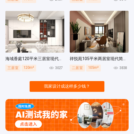
海域香庭120平米三居室现代简约风装修案例
祥悦苑105平米两居室现代简约风装修案例
120m²
105m²
3027
3838
三居室
二居室
我家设计成这样多少钱？