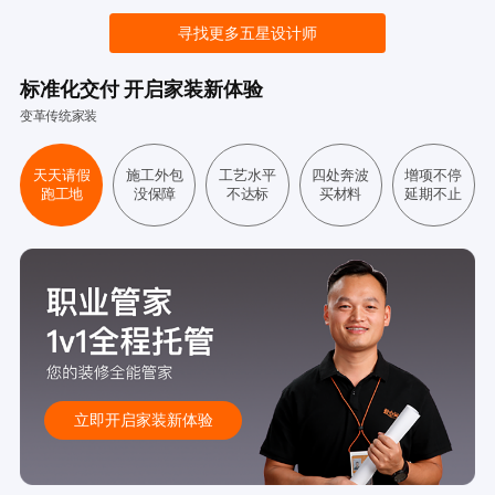
寻找更多五星设计师
标准化交付 开启家装新体验
变革传统家装
天天请假
施工外包
工艺水平
四处奔波
增项不停
跑工地
没保障
不达标
买材料
延期不止
立即开启家装新体验