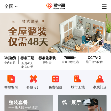
全国
70000+
CCTV-2
C轮融资
标准工期
标准化家装
家庭信赖之选
施工合作伙伴
业内首家
开创者
新房48天
老房55天
免费报价
城市工地
参观门店
整屋案例
专属设计
整装套餐
线上展厅
全一线大牌 一站搞定