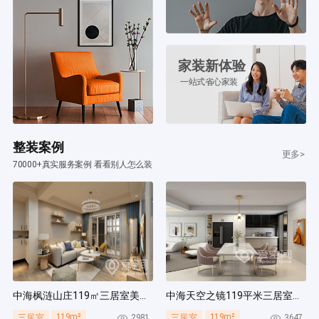
家装新体验
一站式省心家装
整装案例
更多>
70000+真实服务案例 看看别人怎么装
中海枫涟山庄119㎡三居室美式风装修案例
中海天空之镜119平米三居室北欧风装修案例
119m²
119m²
2981
3647
三居室
三居室