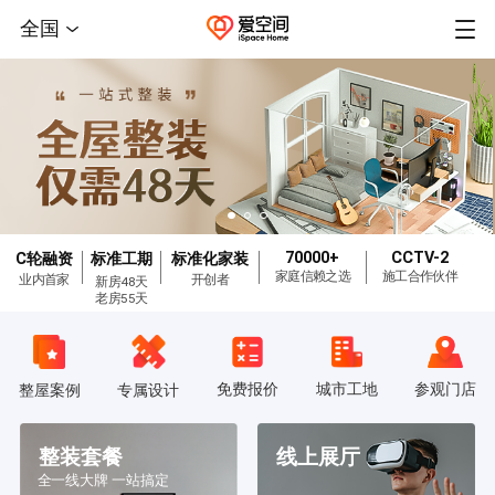
全国
70000+
CCTV-2
C轮融资
标准工期
标准化家装
家庭信赖之选
施工合作伙伴
业内首家
开创者
新房48天
老房55天
免费报价
城市工地
参观门店
整屋案例
专属设计
整装套餐
线上展厅
全一线大牌 一站搞定