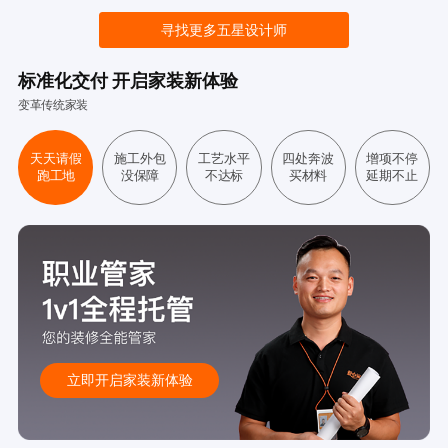
寻找更多五星设计师
标准化交付 开启家装新体验
变革传统家装
天天请假
施工外包
工艺水平
四处奔波
增项不停
跑工地
没保障
不达标
买材料
延期不止
立即开启家装新体验