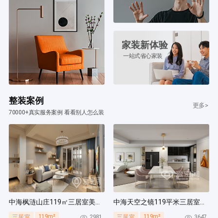
家装新体验
一站式省心家装
整装案例
更多>
70000+真实服务案例 看看别人怎么装
中海枫涟山庄119㎡三居室美式风装修案例
中海天空之镜119平米三居室北欧风装修案例
119m²
119m²
2981
3647
三居室
三居室