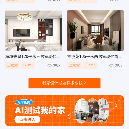
海域香庭120平米三居室现代简约风装修案例
祥悦苑105平米两居室现代简约风装修案例
120m²
105m²
3027
3838
三居室
二居室
我家设计成这样多少钱？