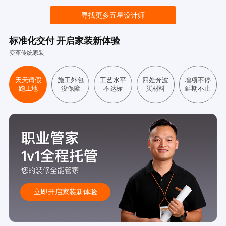
寻找更多五星设计师
标准化交付 开启家装新体验
变革传统家装
天天请假
施工外包
工艺水平
四处奔波
增项不停
跑工地
没保障
不达标
买材料
延期不止
立即开启家装新体验