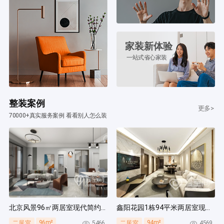
家装新体验
一站式省心家装
整装案例
更多>
70000+真实服务案例 看看别人怎么装
北京风景96㎡两居室现代简约风装修案例
鑫阳花园1栋94平米两居室现代简约风装修案例
96m²
94m²
5466
4569
二居室
二居室