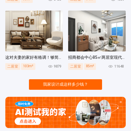
这对夫妻的家好有格调！够简洁还复古，好打扫卫生太贴心~
招商都会中心85㎡两居室现代简约风装修案例
103m²
85m²
9879
11648
二居室
二居室
我家设计成这样多少钱？