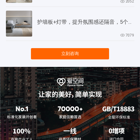
2052
护墙板+灯带，提升氛围感还隔音，5个灵感供参考！
7079
立刻咨询