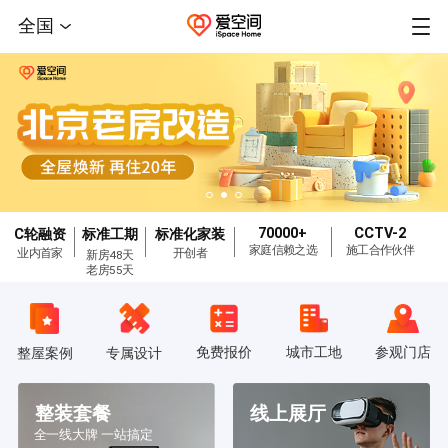
全国
70000+
CCTV-2
C轮融资
标准工期
标准化家装
家庭信赖之选
施工合作伙伴
业内首家
开创者
新房48天
老房55天
免费报价
城市工地
参观门店
整屋案例
专属设计
整装套餐
线上展厅
全一线大牌 一站搞定