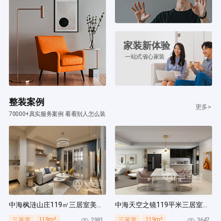
家装新体验
一站式省心家装
整装案例
更多>
70000+真实服务案例 看看别人怎么装
中海枫涟山庄119㎡三居室美式风装修案例
中海天空之镜119平米三居室北欧风装修案例
119m²
119m²
2981
3647
三居室
三居室