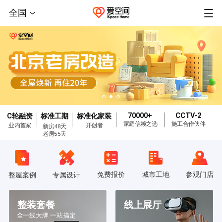
全国
70000+
CCTV-2
C轮融资
标准工期
标准化家装
家庭信赖之选
施工合作伙伴
业内首家
开创者
新房48天
老房55天
免费报价
城市工地
参观门店
整屋案例
专属设计
整装套餐
线上展厅
全一线大牌 一站搞定