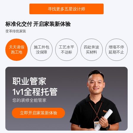
寻找更多五星设计师
标准化交付 开启家装新体验
变革传统家装
天天请假
施工外包
工艺水平
四处奔波
增项不停
跑工地
没保障
不达标
买材料
延期不止
立即开启家装新体验