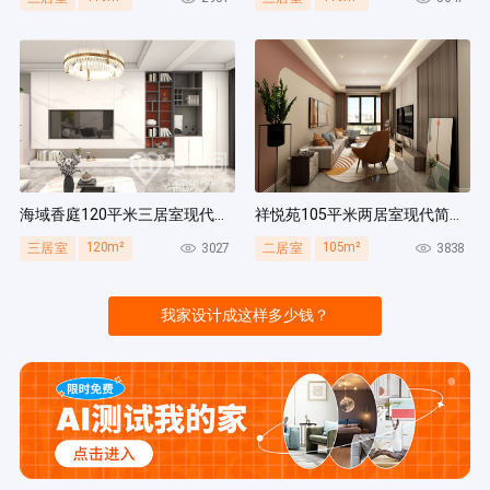
海域香庭120平米三居室现代简约风装修案例
祥悦苑105平米两居室现代简约风装修案例
120m²
105m²
3027
3838
三居室
二居室
我家设计成这样多少钱？