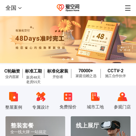
全国
70000+
CCTV-2
C轮融资
标准工期
标准化家装
家庭信赖之选
施工合作伙伴
业内首家
开创者
新房48天
老房55天
免费报价
城市工地
参观门店
整屋案例
专属设计
整装套餐
线上展厅
全一线大牌 一站搞定