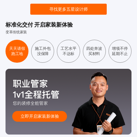
寻找更多五星设计师
标准化交付 开启家装新体验
变革传统家装
天天请假
施工外包
工艺水平
四处奔波
增项不停
跑工地
没保障
不达标
买材料
延期不止
立即开启家装新体验