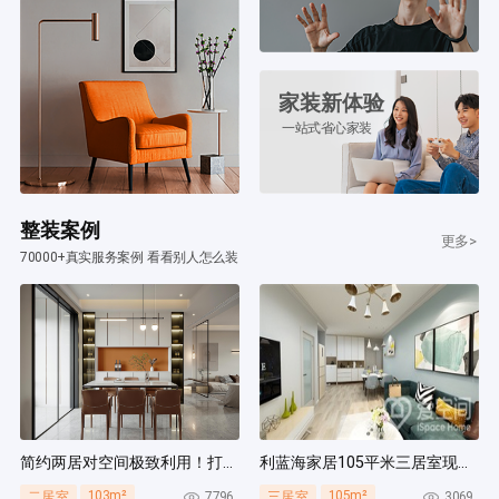
家装新体验
一站式省心家装
整装案例
更多>
70000+真实服务案例 看看别人怎么装
简约两居对空间极致利用！打造多组通顶柜，整齐能装！
利蓝海家居105平米三居室现代简约风装修案例
103m²
105m²
7796
3069
二居室
三居室