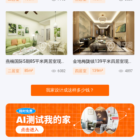
燕楠国际5期85平米两居室现代简约风装修案例
金地梅陇镇139平米四居室现代简约风装修案例
85m²
139m²
6082
4897
二居室
四居室
我家设计成这样多少钱？