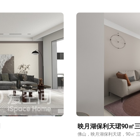
例
映月湖保利天珺90㎡
佛山，映月湖保利天珺，90㎡ 