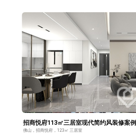
招商悦府113㎡三居室现代简约风装修案
佛山，招商悦府，123㎡ 三居室