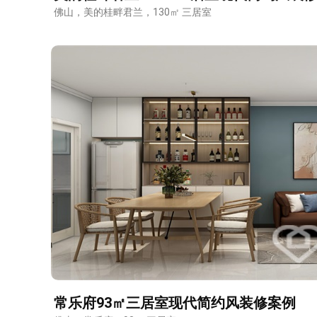
佛山，美的桂畔君兰，130㎡ 三居室
测试我家
常乐府93㎡三居室现代简约风装修案例