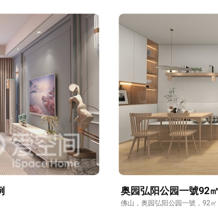
例
奥园弘阳公园一號92
佛山，奥园弘阳公园一號，92㎡