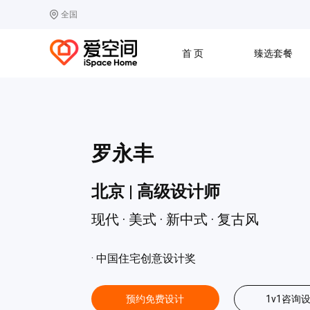
全国
选择城市
热门城市：
北
首 页
臻选套餐
B
北京
C
成都
G
广州
其他城市
J
济南
收房
设计
预算
合同
L
廊坊
S
上海
罗永丰
T
天津
太原
W
武汉
北京 | 高级设计师
Z
郑州
现代 · 美式 · 新中式 · 复古风
· 中国住宅创意设计奖
预约免费设计
1v1咨询