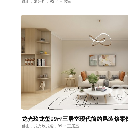
佛山，常乐府，93㎡ 三居室
预估装修
龙光玖龙玺99㎡三居室现代简约风装修案
佛山，龙光玖龙玺，99㎡ 三居室