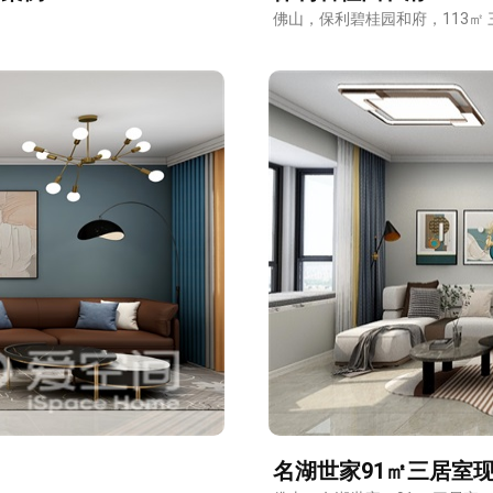
佛山，保利碧桂园和府，113㎡ 
预估我家工期
风格
名湖世家91㎡三居室