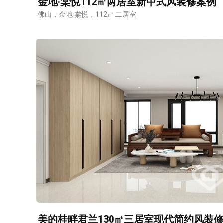
金地·棠悦112㎡两居室新中式风装修案例
佛山，金地·棠悦，112㎡ 二居室
美的桂畔君兰130㎡三居室现代简约风装