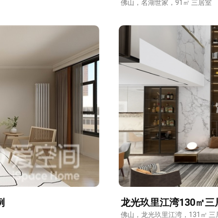
佛山，名湖世家，91㎡ 三居室
报价
1v1咨询设计师
例
龙光玖里江湾130㎡
佛山，龙光玖里江湾，131㎡ 三