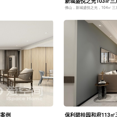
新城盛悦之光103㎡
佛山，新城盛悦之光，104㎡ 三
修案例
保利碧桂园和府113