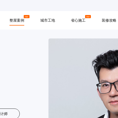
京
上海
广州
Hot
Hot
整屋案例
城市工地
省心施工
装修攻略
材料
拆改
水电
软装
入住
防水
泥瓦
木工
设计师