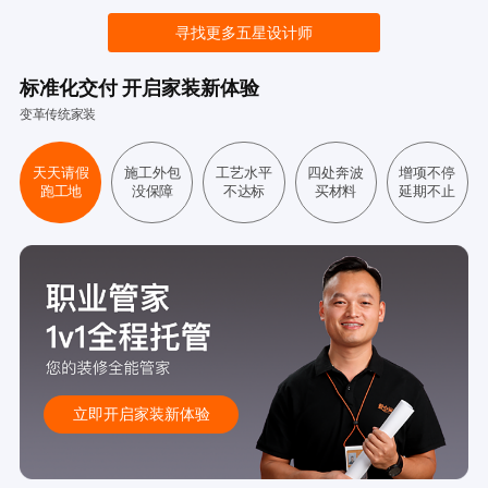
寻找更多五星设计师
标准化交付 开启家装新体验
变革传统家装
天天请假
施工外包
工艺水平
四处奔波
增项不停
跑工地
没保障
不达标
买材料
延期不止
立即开启家装新体验