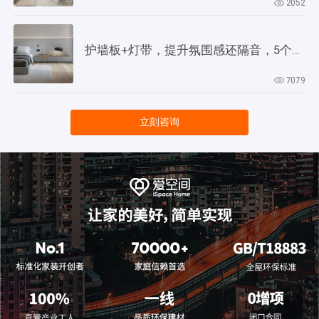
2052
护墙板+灯带，提升氛围感还隔音，5个灵感供参考！
7079
立刻咨询