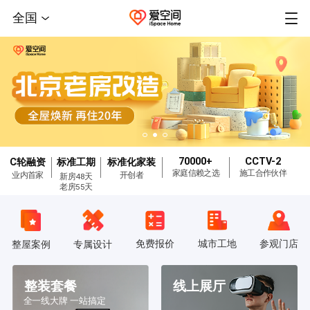
全国
70000+
CCTV-2
C轮融资
标准工期
标准化家装
家庭信赖之选
施工合作伙伴
业内首家
开创者
新房48天
老房55天
免费报价
城市工地
参观门店
整屋案例
专属设计
整装套餐
线上展厅
全一线大牌 一站搞定