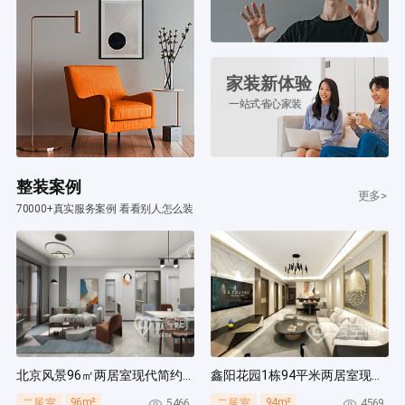
家装新体验
一站式省心家装
整装案例
更多>
70000+真实服务案例 看看别人怎么装
北京风景96㎡两居室现代简约风装修案例
鑫阳花园1栋94平米两居室现代简约风装修案例
96m²
94m²
5466
4569
二居室
二居室