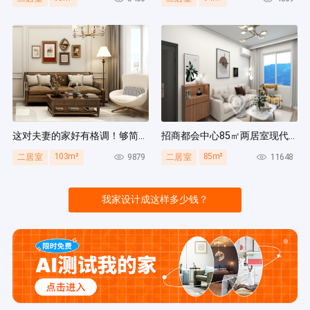
这对夫妻的家好有格调！够简洁还复古，好打扫卫生太贴心~
招商都会中心85㎡两居室现代简约风装修案例
103m²
85m²
9879
11648
二居室
二居室
我家设计成这样多少钱？