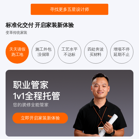
寻找更多五星设计师
标准化交付 开启家装新体验
变革传统家装
天天请假
施工外包
工艺水平
四处奔波
增项不停
跑工地
没保障
不达标
买材料
延期不止
立即开启家装新体验