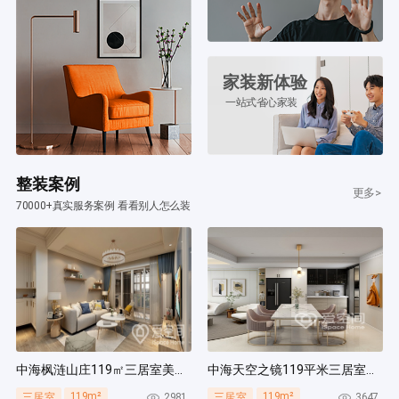
家装新体验
一站式省心家装
整装案例
更多>
70000+真实服务案例 看看别人怎么装
中海枫涟山庄119㎡三居室美式风装修案例
中海天空之镜119平米三居室北欧风装修案例
119m²
119m²
2981
3647
三居室
三居室