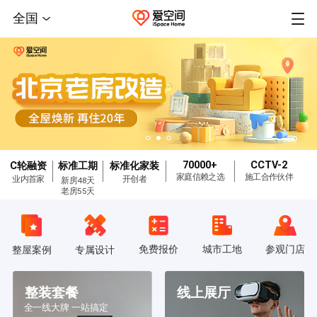
全国
70000+
CCTV-2
C轮融资
标准工期
标准化家装
家庭信赖之选
施工合作伙伴
业内首家
开创者
新房48天
老房55天
免费报价
城市工地
参观门店
整屋案例
专属设计
整装套餐
线上展厅
全一线大牌 一站搞定