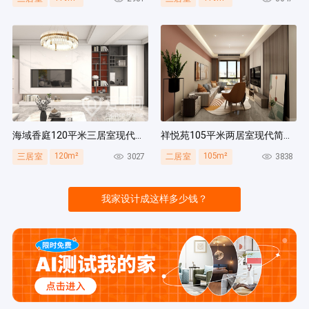
海域香庭120平米三居室现代简约风装修案例
祥悦苑105平米两居室现代简约风装修案例
120m²
105m²
3027
3838
三居室
二居室
我家设计成这样多少钱？