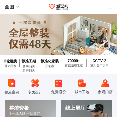
全国
70000+
CCTV-2
C轮融资
标准工期
标准化家装
家庭信赖之选
施工合作伙伴
业内首家
开创者
新房48天
老房55天
免费报价
城市工地
参观门店
整屋案例
专属设计
整装套餐
线上展厅
全一线大牌 一站搞定