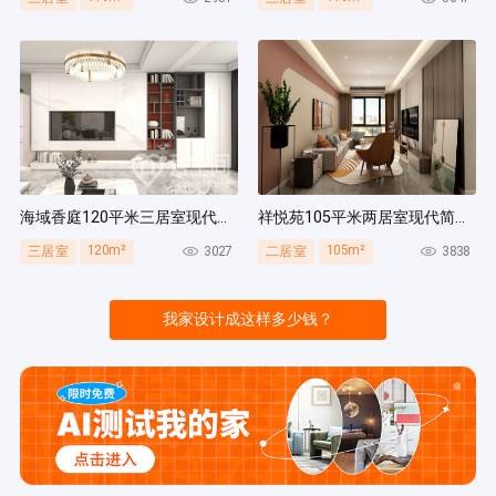
海域香庭120平米三居室现代简约风装修案例
祥悦苑105平米两居室现代简约风装修案例
120m²
105m²
3027
3838
三居室
二居室
我家设计成这样多少钱？