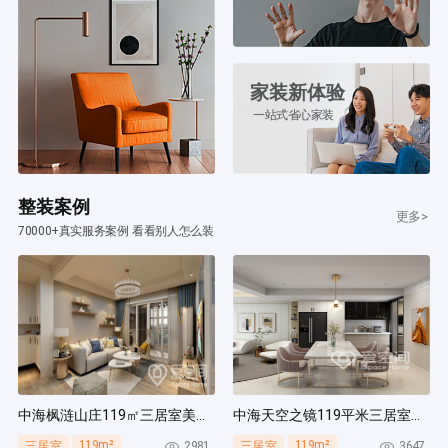
家装新体验
一站式省心家装
整装案例
更多>
70000+真实服务案例 看看别人怎么装
中海枫涟山庄119㎡三居室美式风装修案例
中海天空之镜119平米三居室北欧风装修案例
119m²
119m²
2981
3647
三居室
三居室