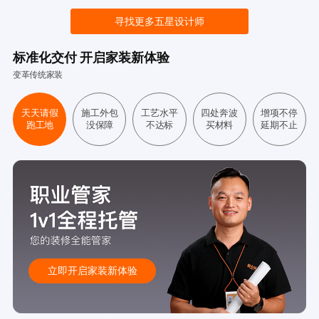
寻找更多五星设计师
标准化交付 开启家装新体验
变革传统家装
天天请假
施工外包
工艺水平
四处奔波
增项不停
跑工地
没保障
不达标
买材料
延期不止
立即开启家装新体验