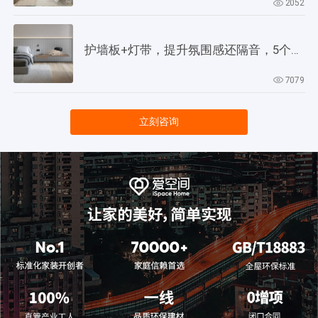
2052
护墙板+灯带，提升氛围感还隔音，5个灵感供参考！
7079
立刻咨询