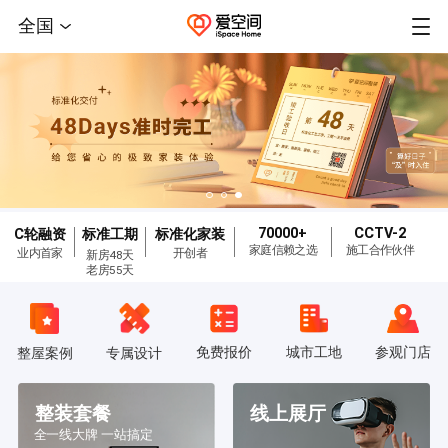
全国
70000+
CCTV-2
C轮融资
标准工期
标准化家装
家庭信赖之选
施工合作伙伴
业内首家
开创者
新房48天
老房55天
免费报价
城市工地
参观门店
整屋案例
专属设计
整装套餐
线上展厅
全一线大牌 一站搞定