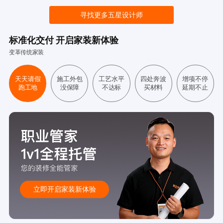
寻找更多五星设计师
标准化交付 开启家装新体验
变革传统家装
天天请假
施工外包
工艺水平
四处奔波
增项不停
跑工地
没保障
不达标
买材料
延期不止
立即开启家装新体验