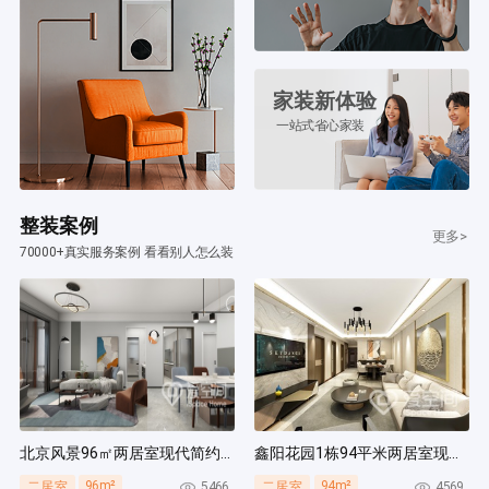
家装新体验
一站式省心家装
整装案例
更多>
70000+真实服务案例 看看别人怎么装
北京风景96㎡两居室现代简约风装修案例
鑫阳花园1栋94平米两居室现代简约风装修案例
96m²
94m²
5466
4569
二居室
二居室