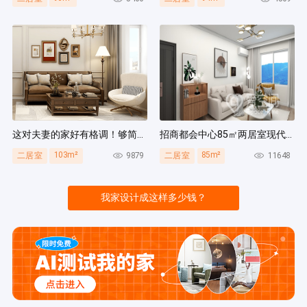
这对夫妻的家好有格调！够简洁还复古，好打扫卫生太贴心~
招商都会中心85㎡两居室现代简约风装修案例
103m²
85m²
9879
11648
二居室
二居室
我家设计成这样多少钱？