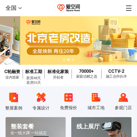
全国
70000+
CCTV-2
C轮融资
标准工期
标准化家装
家庭信赖之选
施工合作伙伴
业内首家
开创者
新房48天
老房55天
免费报价
城市工地
参观门店
整屋案例
专属设计
整装套餐
线上展厅
全一线大牌 一站搞定