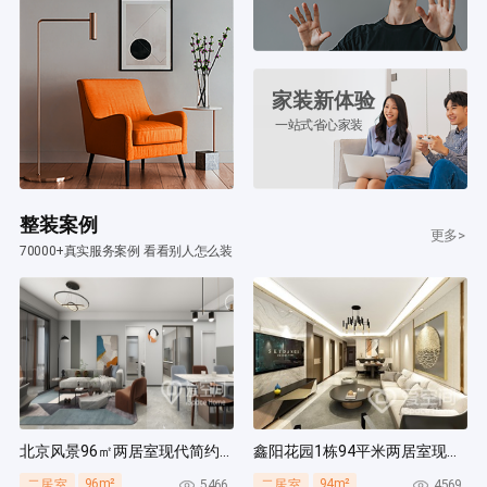
家装新体验
一站式省心家装
整装案例
更多>
70000+真实服务案例 看看别人怎么装
北京风景96㎡两居室现代简约风装修案例
鑫阳花园1栋94平米两居室现代简约风装修案例
96m²
94m²
5466
4569
二居室
二居室