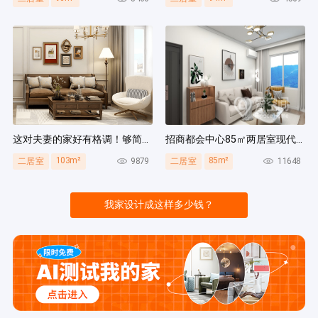
这对夫妻的家好有格调！够简洁还复古，好打扫卫生太贴心~
招商都会中心85㎡两居室现代简约风装修案例
103m²
85m²
9879
11648
二居室
二居室
我家设计成这样多少钱？