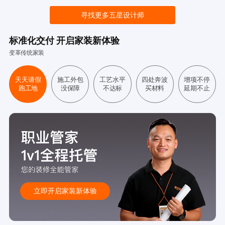
寻找更多五星设计师
标准化交付 开启家装新体验
变革传统家装
天天请假
施工外包
工艺水平
四处奔波
增项不停
跑工地
没保障
不达标
买材料
延期不止
立即开启家装新体验