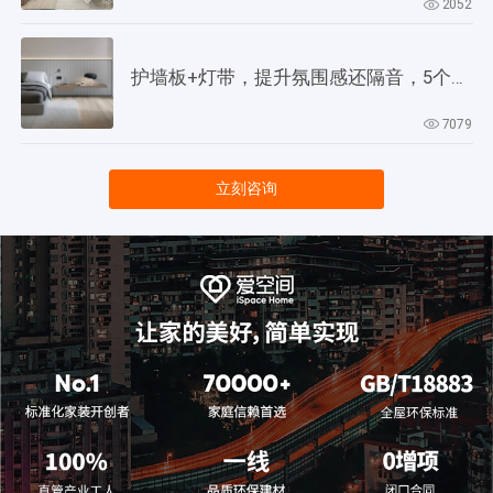
2052
护墙板+灯带，提升氛围感还隔音，5个灵感供参考！
7079
立刻咨询