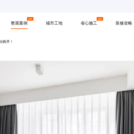
京
上海
广州
Hot
Hot
整屋案例
城市工地
省心施工
装修攻略
一站购齐！
材料
拆改
水电
软装
入住
防水
泥瓦
木工