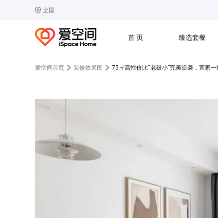
全国
选择城市
热门城市：
北
首 页
臻选套餐
B
北京
C
成都
爱空间首页
装修效果图
75㎡高性价比“老破小”完美逆袭，宜家
G
广州
其他城市
J
济南
收房
设计
预算
合同
L
廊坊
S
上海
T
天津
太原
W
武汉
Z
郑州