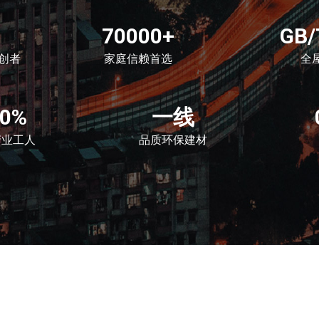
70000+
GB/
创者
家庭信赖首选
全
00%
一线
产业工人
品质环保建材