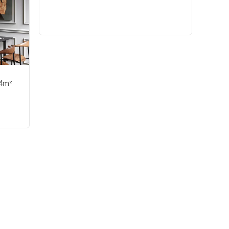
香溪郡
4m²
三居室
|
新中式
|
140m²
找他设计