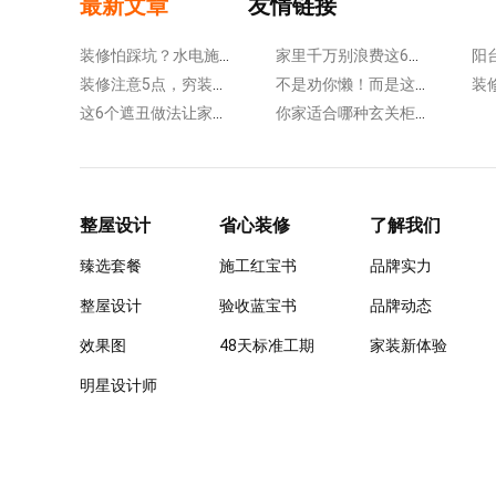
最新文章
友情链接
装修怕踩坑？水电施工盯紧这5处细节！做错损失大~
家里千万别浪费这6个收纳地，中小户型收纳刚需~
装修注意5点，穷装也很高级！省钱好看，空间显大20%！
不是劝你懒！而是这6个装修设计真省力，少做家务！
这6个遮丑做法让家瞬间变美！装修照着做，美观好打扫~
你家适合哪种玄关柜？这7种实用做法，让玄关更美观方便！
整屋设计
省心装修
了解我们
臻选套餐
施工红宝书
品牌实力
整屋设计
验收蓝宝书
品牌动态
效果图
48天标准工期
家装新体验
明星设计师