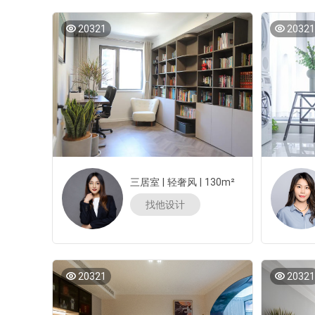
20321
20321
三居室
|
轻奢风
|
130m²
找他设计
20321
20321