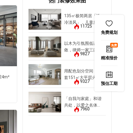
热门装修效果图
20321
2032
135㎡极简两居「性
冷淡风」，儿童房竟
11725
如此反差萌
免费规划
以木为引氛围低调内
免费
敛，律师一家三口尽
9827
享清欢
精准报价
用配色划分空间，这
24m²
三居室
|
INS风
|
125m²
套151㎡大平层火出
9327
预估工期
圈
找他设计
「自我与家庭」和谐
共处，以爱之名体贴
7960
145㎡三代同堂
20321
2032