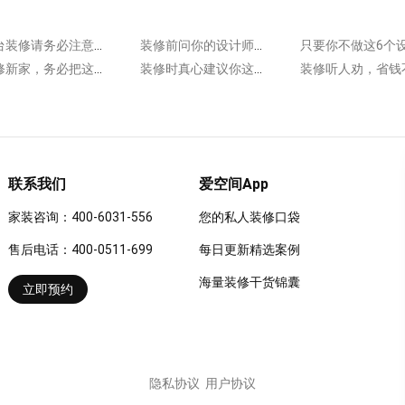
阳台装修请务必注意这5点！安全舒适，少踩坑更实用！
装修前问你的设计师能否做这4个设计，小改动让储物量变大！
装修新家，务必把这4个不起眼的地方固定好，以免……
装修时真心建议你这5个地方做“弯”一点！安全实用！
联系我们
爱空间App
家装咨询：400-6031-556
您的私人装修口袋
售后电话：400-0511-699
每日更新精选案例
海量装修干货锦囊
立即预约
隐私协议
用户协议