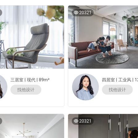
20321
三居室
|
现代
|
89m²
四居室
|
工业风
|
1
找他设计
找他设计
20321