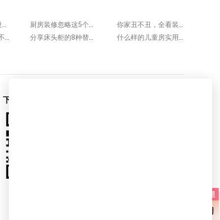
只要你不做这6个设计，装修省钱很容易~
厨房装修忽略这5个要点吃大亏！快看你家中招没？
你家丑不丑，全看装修色彩搭配！设计师教你4个配色重点！
装修听人劝，省钱不踩坑！这7个隐形坑尤其要注意！
分享床头柜的8种替代做法！嘴上说很反骨，实际省钱实用！
什么样的儿童房实用又童趣？装修设计注意这5点，孩子超爱！
下载爱空间App
爱空间官微