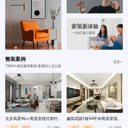
家装新体验
一站式省心家装
整装案例
更多>
70000+真实服务案例 看看别人怎么装
北京风景96㎡两居室现代简约风装修案例
鑫阳花园1栋94平米两居室现代简约风装修案例
96m²
94m²
5466
4569
二居室
二居室