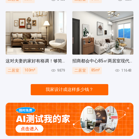
这对夫妻的家好有格调！够简洁还复古，好打扫卫生太贴心~
招商都会中心85㎡两居室现代简约风装修案例
103m²
85m²
9879
11648
二居室
二居室
我家设计成这样多少钱？