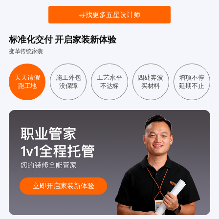
寻找更多五星设计师
标准化交付 开启家装新体验
变革传统家装
天天请假
施工外包
工艺水平
四处奔波
增项不停
跑工地
没保障
不达标
买材料
延期不止
立即开启家装新体验