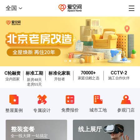
全国
70000+
CCTV-2
C轮融资
标准工期
标准化家装
家庭信赖之选
施工合作伙伴
业内首家
开创者
新房48天
老房55天
免费报价
城市工地
参观门店
整屋案例
专属设计
整装套餐
线上展厅
全一线大牌 一站搞定