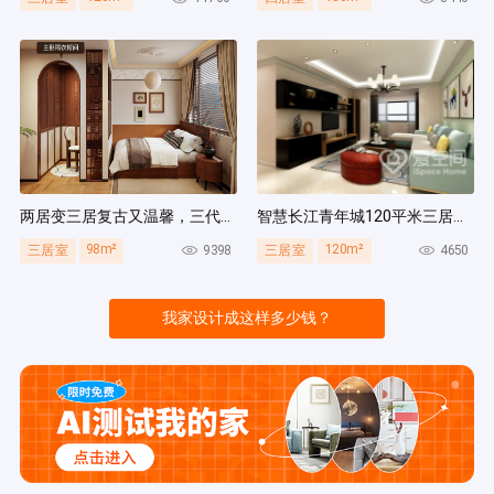
两居变三居复古又温馨，三代人同住无压力，收纳量超绝！
智慧长江青年城120平米三居室现代风装修案例
98m²
120m²
9398
4650
三居室
三居室
我家设计成这样多少钱？