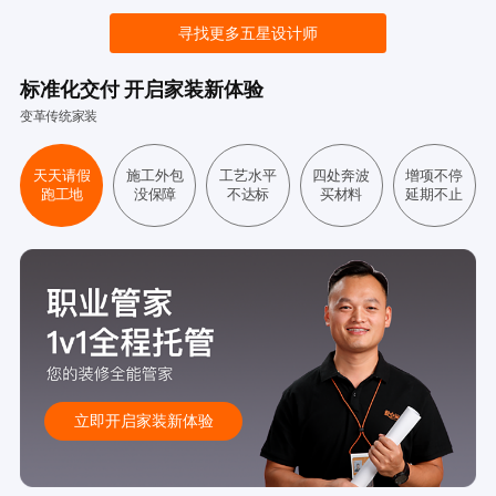
寻找更多五星设计师
标准化交付 开启家装新体验
变革传统家装
天天请假
施工外包
工艺水平
四处奔波
增项不停
跑工地
没保障
不达标
买材料
延期不止
立即开启家装新体验