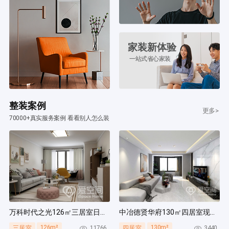
家装新体验
一站式省心家装
整装案例
更多>
70000+真实服务案例 看看别人怎么装
万科时代之光126㎡三居室日式风装修案例
中冶德贤华府130㎡四居室现代简约风装修案例
126m²
130m²
11766
3440
三居室
四居室