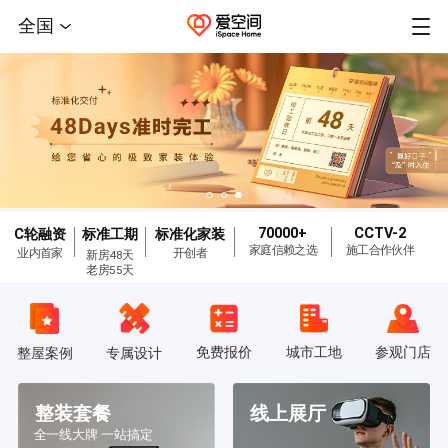
全国
70000+
CCTV-2
C轮融资
标准工期
标准化家装
家庭信赖之选
施工合作伙伴
业内首家
开创者
新房48天
老房55天
免费报价
城市工地
参观门店
整屋案例
专属设计
整装套餐
线上展厅
全一线大牌 一站搞定