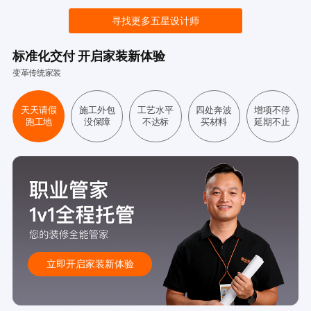
寻找更多五星设计师
标准化交付 开启家装新体验
变革传统家装
天天请假
施工外包
工艺水平
四处奔波
增项不停
跑工地
没保障
不达标
买材料
延期不止
立即开启家装新体验