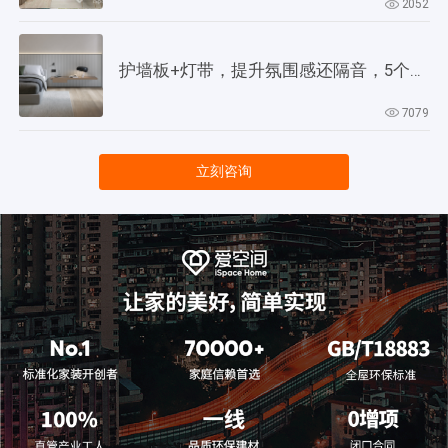
2052
护墙板+灯带，提升氛围感还隔音，5个灵感供参考！
7079
立刻咨询