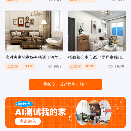
这对夫妻的家好有格调！够简洁还复古，好打扫卫生太贴心~
招商都会中心85㎡两居室现代简约风装修案例
103m²
85m²
9879
11648
二居室
二居室
我家设计成这样多少钱？