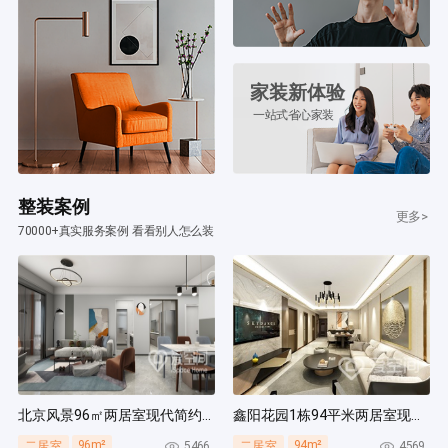
家装新体验
一站式省心家装
整装案例
更多>
70000+真实服务案例 看看别人怎么装
北京风景96㎡两居室现代简约风装修案例
鑫阳花园1栋94平米两居室现代简约风装修案例
96m²
94m²
5466
4569
二居室
二居室