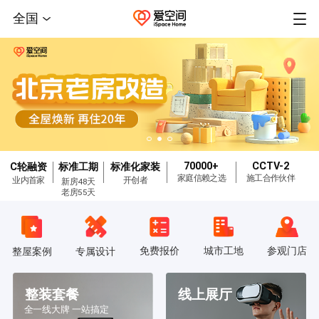
全国
70000+
CCTV-2
C轮融资
标准工期
标准化家装
家庭信赖之选
施工合作伙伴
业内首家
开创者
新房48天
老房55天
免费报价
城市工地
参观门店
整屋案例
专属设计
整装套餐
线上展厅
全一线大牌 一站搞定