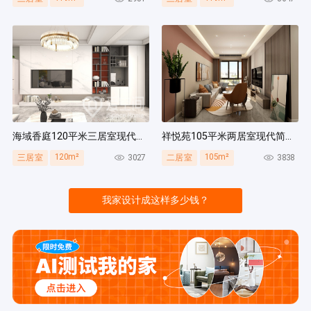
海域香庭120平米三居室现代简约风装修案例
祥悦苑105平米两居室现代简约风装修案例
120m²
105m²
3027
3838
三居室
二居室
我家设计成这样多少钱？