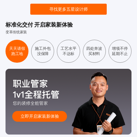
寻找更多五星设计师
标准化交付 开启家装新体验
变革传统家装
天天请假
施工外包
工艺水平
四处奔波
增项不停
跑工地
没保障
不达标
买材料
延期不止
立即开启家装新体验