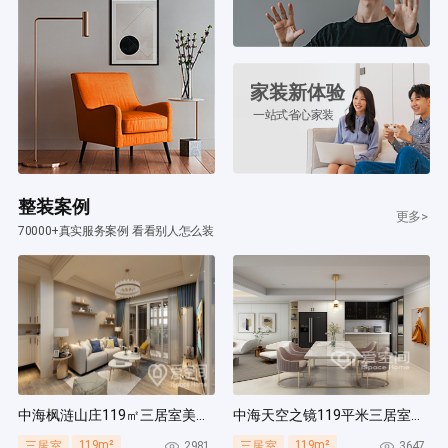
家装新体验
一站式省心家装
整装案例
更多>
70000+真实服务案例 看看别人怎么装
中海枫涟山庄119㎡三居室美式风装修案例
中海天空之镜119平米三居室北欧风装修案例
119m²
119m²
2981
3647
三居室
三居室