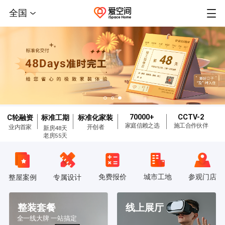
全国
70000+
CCTV-2
C轮融资
标准工期
标准化家装
家庭信赖之选
施工合作伙伴
业内首家
开创者
新房48天
老房55天
免费报价
城市工地
参观门店
整屋案例
专属设计
整装套餐
线上展厅
全一线大牌 一站搞定