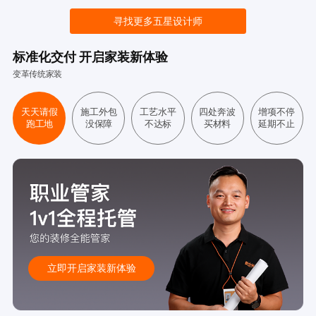
寻找更多五星设计师
标准化交付 开启家装新体验
变革传统家装
天天请假
施工外包
工艺水平
四处奔波
增项不停
跑工地
没保障
不达标
买材料
延期不止
立即开启家装新体验