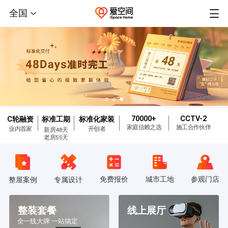
全国
70000+
CCTV-2
C轮融资
标准工期
标准化家装
家庭信赖之选
施工合作伙伴
业内首家
开创者
新房48天
老房55天
免费报价
城市工地
参观门店
整屋案例
专属设计
整装套餐
线上展厅
全一线大牌 一站搞定