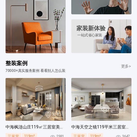
家装新体验
一站式省心家装
整装案例
更多>
70000+真实服务案例 看看别人怎么装
中海枫涟山庄119㎡三居室美式风装修案例
中海天空之镜119平米三居室北欧风装修案例
119m²
119m²
2981
3647
三居室
三居室