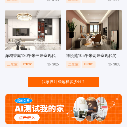
海域香庭120平米三居室现代简约风装修案例
祥悦苑105平米两居室现代简约风装修案例
120m²
105m²
3027
3838
三居室
二居室
我家设计成这样多少钱？