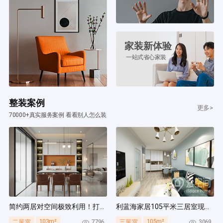
家装新体验
一站式省心家装
整装案例
更多>
70000+真实服务案例 看看别人怎么装
简约两居对空间极致利用！打造多组通顶柜，整齐能装！
利蓝海家居105平米三居室现代简约风装修案例
103m²
105m²
7796
3069
二居室
三居室