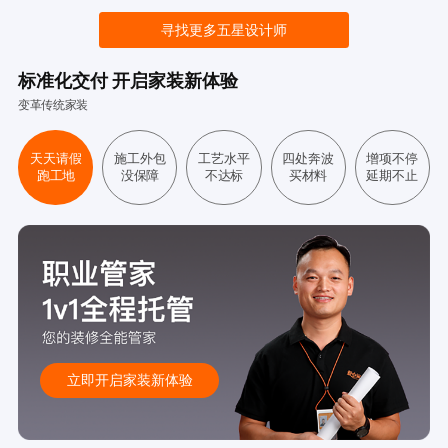
寻找更多五星设计师
标准化交付 开启家装新体验
变革传统家装
天天请假
施工外包
工艺水平
四处奔波
增项不停
跑工地
没保障
不达标
买材料
延期不止
立即开启家装新体验