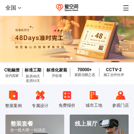
全国
70000+
CCTV-2
C轮融资
标准工期
标准化家装
家庭信赖之选
施工合作伙伴
业内首家
开创者
新房48天
老房55天
免费报价
城市工地
参观门店
整屋案例
专属设计
整装套餐
线上展厅
全一线大牌 一站搞定