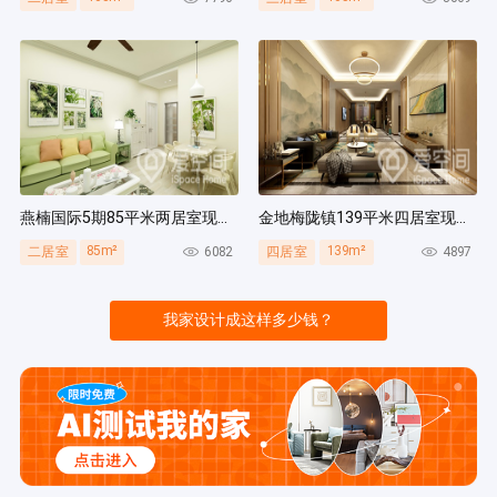
燕楠国际5期85平米两居室现代简约风装修案例
金地梅陇镇139平米四居室现代简约风装修案例
85m²
139m²
6082
4897
二居室
四居室
我家设计成这样多少钱？