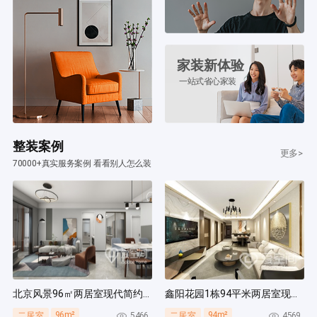
家装新体验
一站式省心家装
整装案例
更多>
70000+真实服务案例 看看别人怎么装
北京风景96㎡两居室现代简约风装修案例
鑫阳花园1栋94平米两居室现代简约风装修案例
96m²
94m²
5466
4569
二居室
二居室