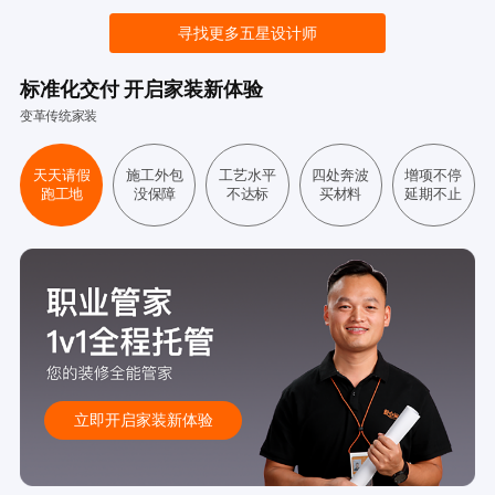
寻找更多五星设计师
标准化交付 开启家装新体验
变革传统家装
天天请假
施工外包
工艺水平
四处奔波
增项不停
跑工地
没保障
不达标
买材料
延期不止
立即开启家装新体验