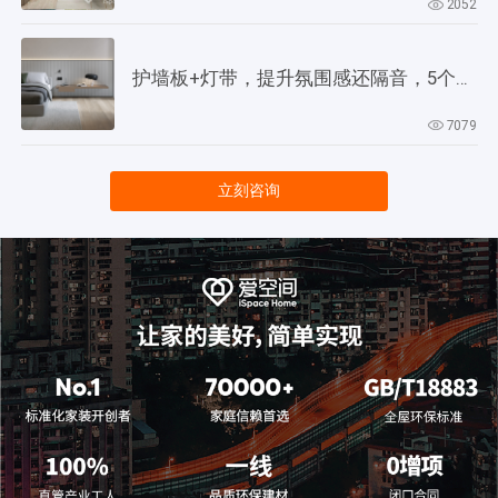
2052
护墙板+灯带，提升氛围感还隔音，5个灵感供参考！
7079
立刻咨询