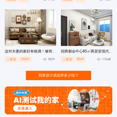
这对夫妻的家好有格调！够简洁还复古，好打扫卫生太贴心~
招商都会中心85㎡两居室现代简约风装修案例
103m²
85m²
9879
11648
二居室
二居室
我家设计成这样多少钱？