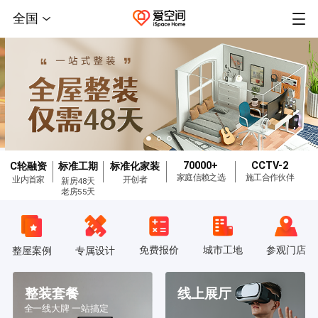
全国
70000+
CCTV-2
C轮融资
标准工期
标准化家装
家庭信赖之选
施工合作伙伴
业内首家
开创者
新房48天
老房55天
免费报价
城市工地
参观门店
整屋案例
专属设计
整装套餐
线上展厅
全一线大牌 一站搞定