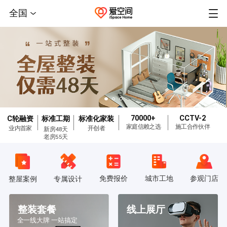
全国
70000+
CCTV-2
C轮融资
标准工期
标准化家装
家庭信赖之选
施工合作伙伴
业内首家
开创者
新房48天
老房55天
免费报价
城市工地
参观门店
整屋案例
专属设计
整装套餐
线上展厅
全一线大牌 一站搞定