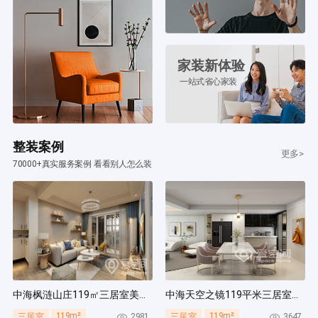
家装新体验
一站式省心家装
整装案例
更多>
70000+真实服务案例 看看别人怎么装
中海枫涟山庄119㎡三居室美式风装修案例
中海天空之镜119平米三居室北欧风装修案例
119m²
119m²
2981
3647
三居室
三居室