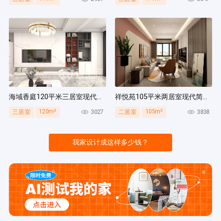
海域香庭120平米三居室现代简约风装修案例
祥悦苑105平米两居室现代简约风装修案例
120m²
105m²
3027
3838
三居室
二居室
我家设计成这样多少钱？