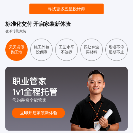
寻找更多五星设计师
标准化交付 开启家装新体验
变革传统家装
天天请假
施工外包
工艺水平
四处奔波
增项不停
跑工地
没保障
不达标
买材料
延期不止
立即开启家装新体验