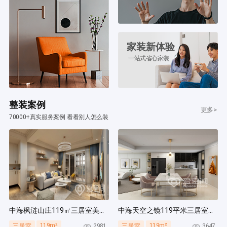
家装新体验
一站式省心家装
整装案例
更多>
70000+真实服务案例 看看别人怎么装
中海枫涟山庄119㎡三居室美式风装修案例
中海天空之镜119平米三居室北欧风装修案例
119m²
119m²
2981
3647
三居室
三居室