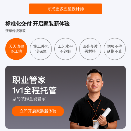
寻找更多五星设计师
标准化交付 开启家装新体验
变革传统家装
天天请假
施工外包
工艺水平
四处奔波
增项不停
跑工地
没保障
不达标
买材料
延期不止
立即开启家装新体验