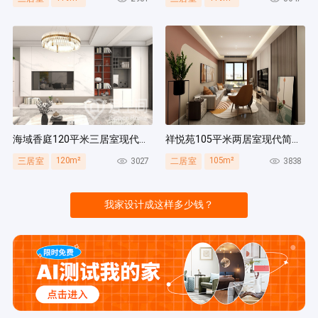
海域香庭120平米三居室现代简约风装修案例
祥悦苑105平米两居室现代简约风装修案例
120m²
105m²
3027
3838
三居室
二居室
我家设计成这样多少钱？