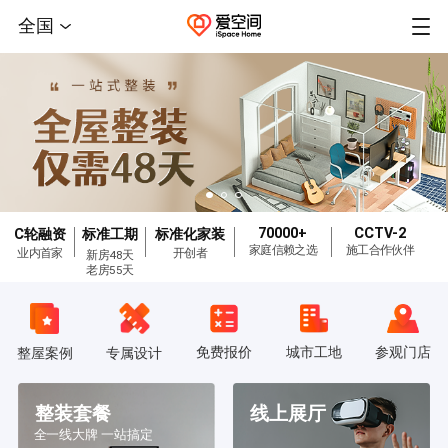
全国
70000+
CCTV-2
C轮融资
标准工期
标准化家装
家庭信赖之选
施工合作伙伴
业内首家
开创者
新房48天
老房55天
免费报价
城市工地
参观门店
整屋案例
专属设计
整装套餐
线上展厅
全一线大牌 一站搞定