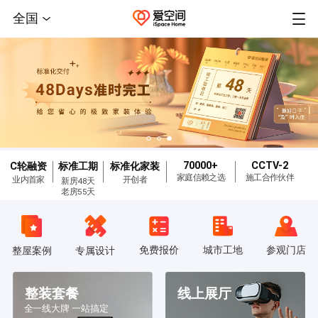
全国
70000+
CCTV-2
C轮融资
标准工期
标准化家装
家庭信赖之选
施工合作伙伴
业内首家
开创者
新房48天
老房55天
免费报价
城市工地
参观门店
整屋案例
专属设计
整装套餐
线上展厅
全一线大牌 一站搞定