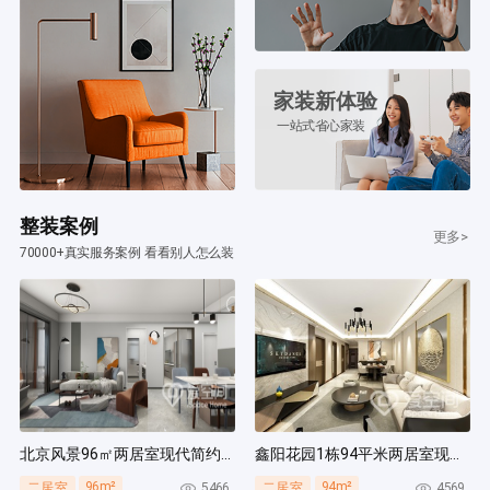
家装新体验
一站式省心家装
整装案例
更多>
70000+真实服务案例 看看别人怎么装
北京风景96㎡两居室现代简约风装修案例
鑫阳花园1栋94平米两居室现代简约风装修案例
96m²
94m²
5466
4569
二居室
二居室