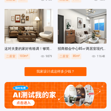
这对夫妻的家好有格调！够简洁还复古，好打扫卫生太贴心~
招商都会中心85㎡两居室现代简约风装修案例
103m²
85m²
9879
11648
二居室
二居室
我家设计成这样多少钱？