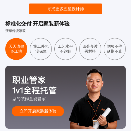
寻找更多五星设计师
标准化交付 开启家装新体验
变革传统家装
天天请假
施工外包
工艺水平
四处奔波
增项不停
跑工地
没保障
不达标
买材料
延期不止
立即开启家装新体验