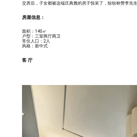
交房后，子女都被这端庄典雅的房子惊呆了，纷纷称赞李先
房屋信息：
面积：140㎡
户型：三室两厅两卫
常住人口：2人
风格：新中式
客 厅