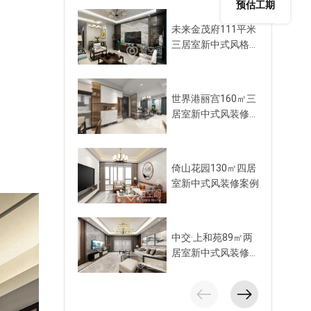
预估工期
未来金茂府111平米
三居室新中式风格装
修案例
世界港丽宫160㎡三
居室新中式风装修案
例
倚山花园130㎡四居
室新中式风装修案例
中交·上和苑89㎡两
居室新中式风装修案
例