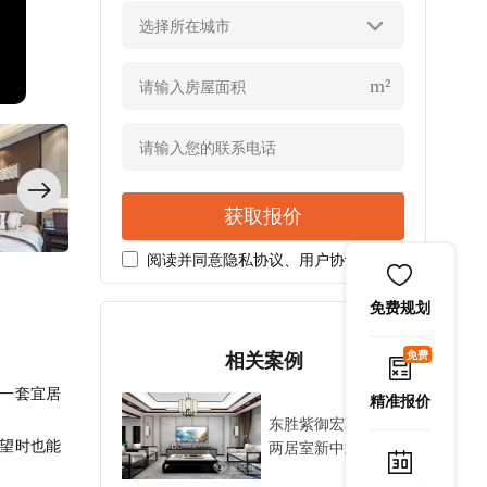
选择所在城市
m²
获取报价
阅读并同意
隐私协议
、
用户协议
免费规划
免费
相关案例
一套宜居
精准报价
东胜紫御宏著88㎡
望时也能
两居室新中式风装修
案例