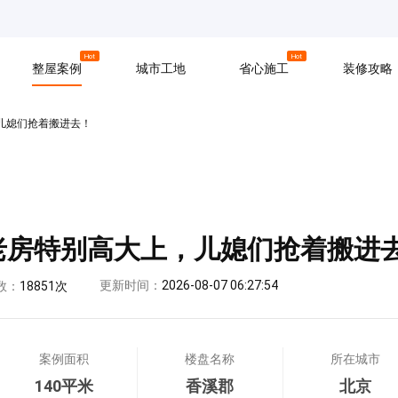
京
上海
广州
Hot
Hot
整屋案例
城市工地
省心施工
装修攻略
儿媳们抢着搬进去！
材料
拆改
水电
软装
入住
防水
泥瓦
木工
养老房特别高大上，儿媳们抢着搬进
更新时间：
2026-08-07 06:27:54
数：
18851次
案例面积
楼盘名称
所在城市
140平米
香溪郡
北京