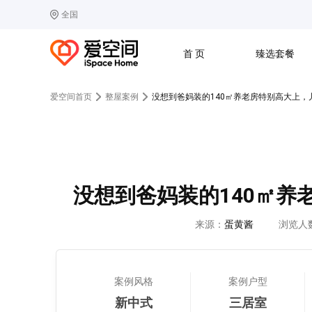
全国
选择城市
热门城市：
北
首 页
臻选套餐
B
北京
C
成都
爱空间首页
整屋案例
没想到爸妈装的140㎡养老房特别高大上，
G
广州
其他城市
J
济南
收房
设计
预算
合同
L
廊坊
S
上海
T
天津
太原
W
武汉
没想到爸妈装的140㎡
Z
郑州
来源：
蛋黄酱
浏览人
案例风格
案例户型
新中式
三居室