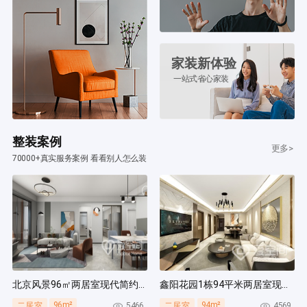
家装新体验
一站式省心家装
整装案例
更多>
70000+真实服务案例 看看别人怎么装
北京风景96㎡两居室现代简约风装修案例
鑫阳花园1栋94平米两居室现代简约风装修案例
96m²
94m²
5466
4569
二居室
二居室