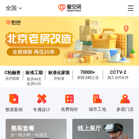
全国
70000+
CCTV-2
C轮融资
标准工期
标准化家装
家庭信赖之选
施工合作伙伴
业内首家
开创者
新房48天
老房55天
免费报价
城市工地
参观门店
整屋案例
专属设计
整装套餐
线上展厅
全一线大牌 一站搞定