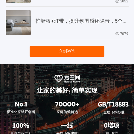
2052
护墙板+灯带，提升氛围感还隔音，5个灵感供参考！
7079
立刻咨询