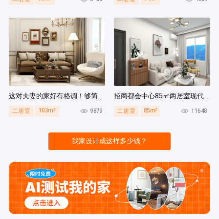
这对夫妻的家好有格调！够简洁还复古，好打扫卫生太贴心~
招商都会中心85㎡两居室现代简约风装修案例
103m²
85m²
9879
11648
二居室
二居室
我家设计成这样多少钱？