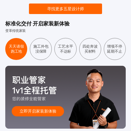
寻找更多五星设计师
标准化交付 开启家装新体验
变革传统家装
天天请假
施工外包
工艺水平
四处奔波
增项不停
跑工地
没保障
不达标
买材料
延期不止
立即开启家装新体验