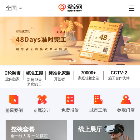
全国
70000+
CCTV-2
C轮融资
标准工期
标准化家装
家庭信赖之选
施工合作伙伴
业内首家
开创者
新房48天
老房55天
免费报价
城市工地
参观门店
整屋案例
专属设计
整装套餐
线上展厅
全一线大牌 一站搞定