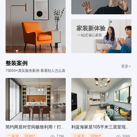
家装新体验
一站式省心家装
整装案例
更多>
70000+真实服务案例 看看别人怎么装
简约两居对空间极致利用！打造多组通顶柜，整齐能装！
利蓝海家居105平米三居室现代简约风装修案例
103m²
105m²
7796
3069
二居室
三居室