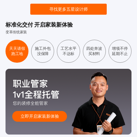
寻找更多五星设计师
标准化交付 开启家装新体验
变革传统家装
天天请假
施工外包
工艺水平
四处奔波
增项不停
跑工地
没保障
不达标
买材料
延期不止
立即开启家装新体验