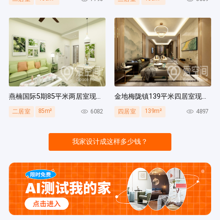
燕楠国际5期85平米两居室现代简约风装修案例
金地梅陇镇139平米四居室现代简约风装修案例
85m²
139m²
6082
4897
二居室
四居室
我家设计成这样多少钱？