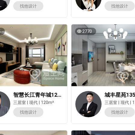
找他设计
找他设计
5
2770
智慧长江青年城120平米三居室现代风装修案例
三居室
|
现代
|
120m²
三居室
|
现代
|
1
找他设计
找他设计