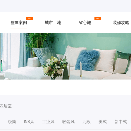
京
上海
广州
Hot
Hot
整屋案例
城市工地
省心施工
装修攻略
材料
拆改
水电
软装
入住
防水
泥瓦
木工
四居室
极简
INS风
工业风
轻奢风
北欧
美式
新中式