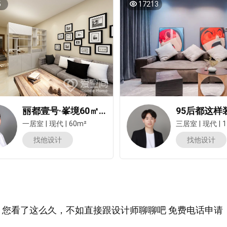
5
17213
丽都壹号·峯境60㎡一居室现代简约风装修案例
一居室
|
现代
|
60m²
三居室
|
现代
|
1
找他设计
找他设计
您看了这么久，不如直接跟设计师聊聊吧 免费电话申请：400