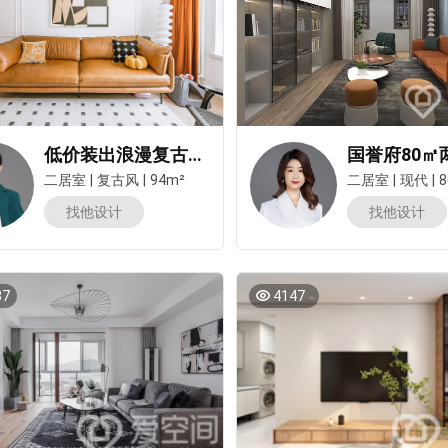
低价装出浪漫复古两居！全屋好清洁，这位业主有点牛！
二居室
|
复古风
|
94m²
二居室
|
现代
|
8
找他设计
找他设计
37
4147
预估我家工期
风格