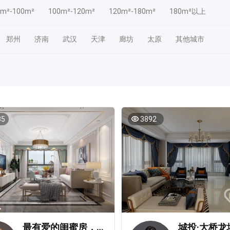
0m²-100m²
100m²-120m²
120m²-180m²
180m²以上
郑州
济南
武汉
天津
廊坊
太原
其他城市
35
3892
最有爱的闺蜜房，110㎡豪华大一居让我们亲密无间