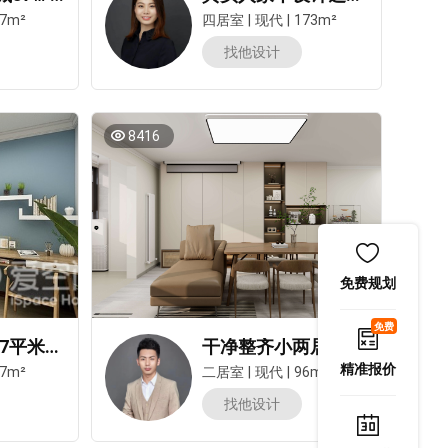
7m²
四居室
|
现代
|
173m²
找他设计
8416
免费规划
免费
浩创梧桐郡97平米两居室北欧风装修案例
干净整齐小两居自由宽敞，收纳量大好打扫，预算还低！
精准报价
7m²
二居室
|
现代
|
96m²
找他设计