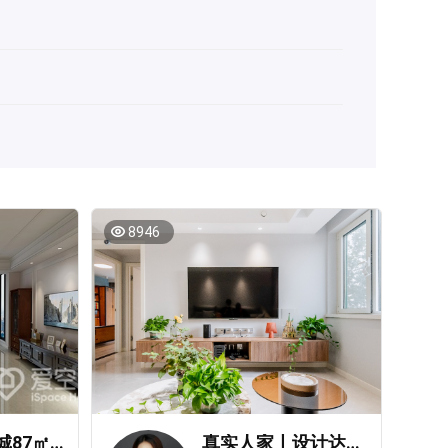
8946
城投·大桥龙城87㎡两居室美式风装修案例
真实人家丨设计达人私房秘笈，绝不浪费每1㎡