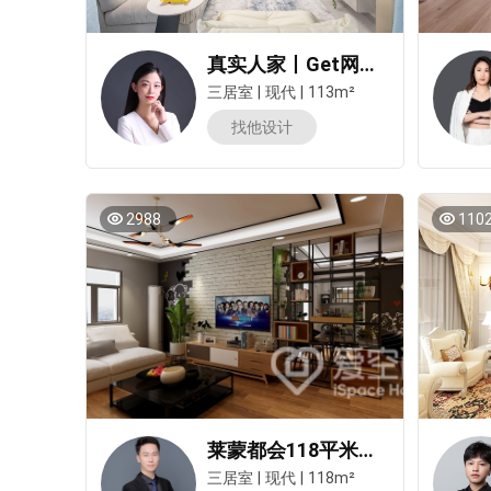
真实人家丨Get网红家居好物，轻松打造别致My Home
三居室
|
现代
|
113m²
预估装修
找他设计
2988
110
莱蒙都会118平米三居室现代简约风装修案例
三居室
|
现代
|
118m²