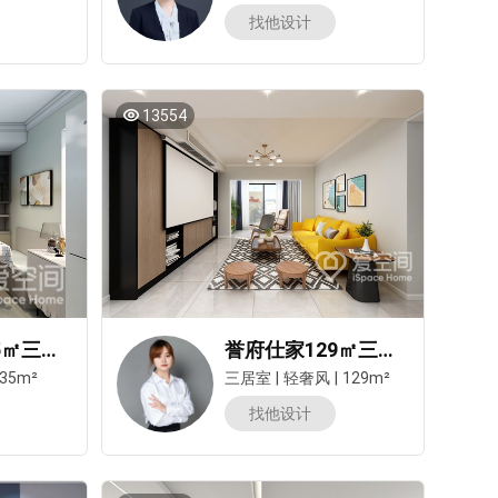
找他设计
13554
城丰星苑135㎡三居室现代简约风装修案例
誉府仕家129㎡三居室轻奢风装修案例
35m²
三居室
|
轻奢风
|
129m²
找他设计