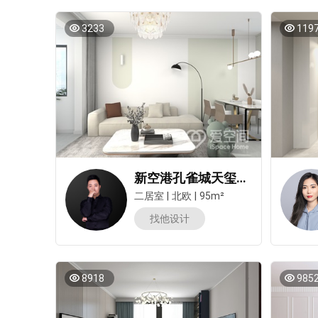
3233
119
新空港孔雀城天玺95㎡两居室北欧风装修案例
二居室
|
北欧
|
95m²
找他设计
8918
985