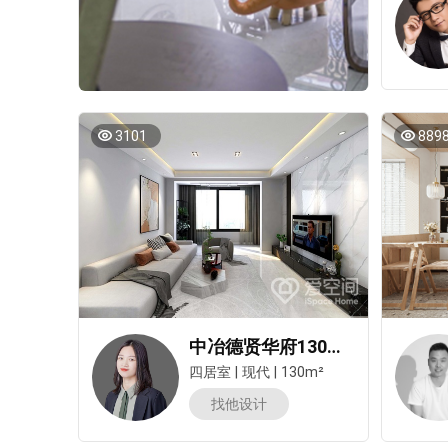
3101
889
中冶德贤华府130㎡四居室现代简约风装修案例
四居室
|
现代
|
130m²
找他设计