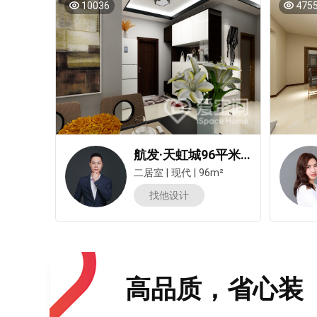
10036
475
航发·天虹城96平米两居室装修案例
二居室
|
现代
|
96m²
找他设计
高品质，省心装