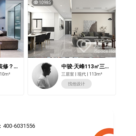
10985
95后都这样装修？一个人住110㎡也太爽了！
中骏·天峰113㎡三居室现代简约风装修案例
10m²
三居室
|
现代
|
113m²
找他设计
-6031556