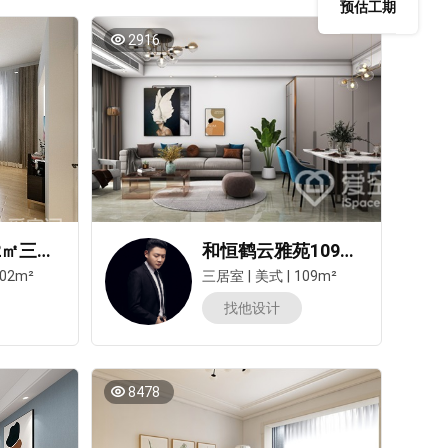
预估工期
2916
广电天韵122㎡三居室现代简约风装修案例
和恒鹤云雅苑109㎡三居室美式风装修案例
02m²
三居室
|
美式
|
109m²
找他设计
8478