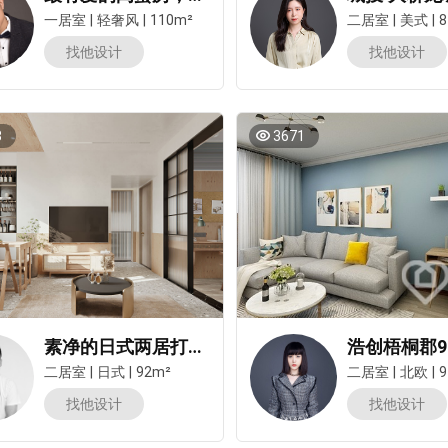
一居室
|
轻奢风
|
110m²
二居室
|
美式
|
8
找他设计
找他设计
8
3671
素净的日式两居打造三分离卫生间，好用易打扫！有品位！
二居室
|
日式
|
92m²
二居室
|
北欧
|
9
找他设计
找他设计