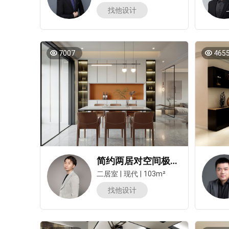
找他设计
7007
465
简约两居对空间极致利用！打造多组通顶柜，整齐能装！
二居室
|
现代
|
103m²
找他设计