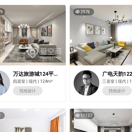
76
2976
万达旅游城124平米四居室现代简约风装修案例
四居室
|
现代
|
124m²
三居室
|
现代
|
1
找他设计
找他设计
2
11127