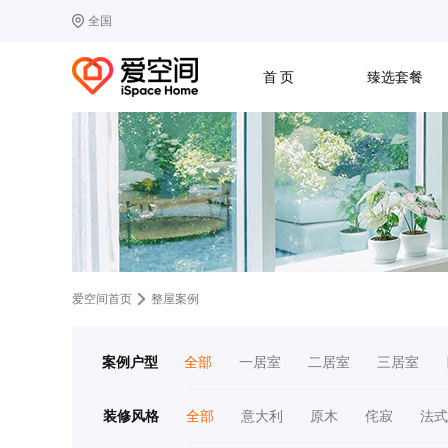
全国
选择城市
热门城市：
北
首 页
臻选套餐
B
北京
C
成都
G
广州
其他城市
J
济南
收房
设计
预算
合同
L
廊坊
S
上海
T
天津
太原
W
武汉
Z
郑州
爱空间首页
整屋案例
案例户型
全部
一居室
二居室
三居室
装修风格
全部
意大利
原木
侘寂
法式