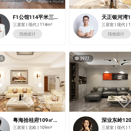
F1公馆114平米三居室现代简约风格装修案例
三居室
|
现代
|
114m²
三居室
|
现代
|
1
报价
1v1咨询设计师
找他设计
找他设计
25
3977
粤海拾桂府109㎡三居室简欧风装修案例
三居室
|
北欧
|
109m²
三居室
|
现代
|
1