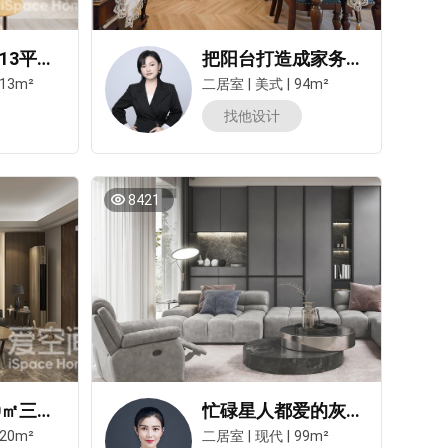
天正银河湾113平米三居室现代简约风装修案例
把阳台打造成家务区，这套美式两居颜值拉满，实用性更高！
13m²
二居室
|
美式
|
94m²
找他设计
8421
深业东岭120㎡三居室现代简约风装修案例
忙碌星人都爱的灰色简约风，超好打理，每天多睡1小时！
20m²
二居室
|
现代
|
99m²