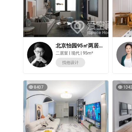
北京怡园95㎡两居室现代简约风装修案例
二居室
|
现代
|
95m²
找他设计
8407
104
测试我家