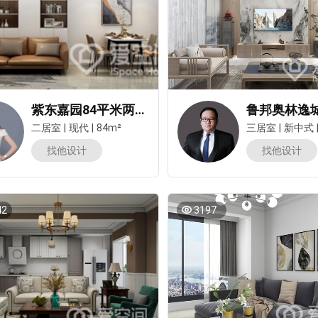
紫东嘉园84平米两居室现代简约风装修案例
二居室
|
现代
|
84m²
三居室
|
新中式
找他设计
找他设计
42
3197
预估我家工期
风格