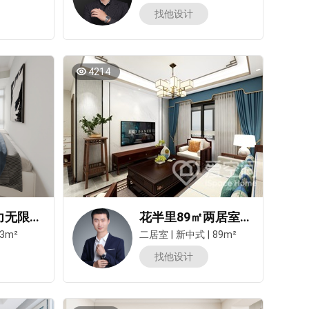
找他设计
4214
意式极简魅力无限，这套两居干湿分离，简单好清洁！
花半里89㎡两居室新中式风装修案例
3m²
二居室
|
新中式
|
89m²
找他设计