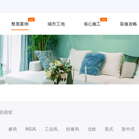
京
上海
广州
Hot
Hot
整屋案例
城市工地
省心施工
装修攻略
材料
拆改
水电
软装
入住
防水
泥瓦
木工
四居室
极简
INS风
工业风
轻奢风
北欧
美式
新中式