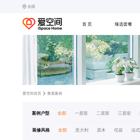
全国
选择城市
热门城市：
北
首 页
臻选套餐
B
北京
C
成都
G
广州
其他城市
J
济南
收房
设计
预算
合同
L
廊坊
S
上海
T
天津
太原
W
武汉
Z
郑州
爱空间首页
整屋案例
案例户型
全部
一居室
二居室
三居室
装修风格
全部
意大利
原木
侘寂
法式