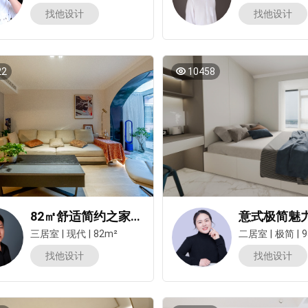
找他设计
找他设计
22
10458
82㎡舒适简约之家，冬日温暖尽收眼底
三居室
|
现代
|
82m²
二居室
|
极简
|
9
找他设计
找他设计