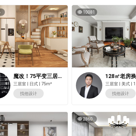
6
10081
魔改！75平变三居，客厅做双拼儿童房，原木奶油超暖！
三居室
|
日式
|
75m²
三居室
|
美式
|
1
找他设计
找他设计
2
2860