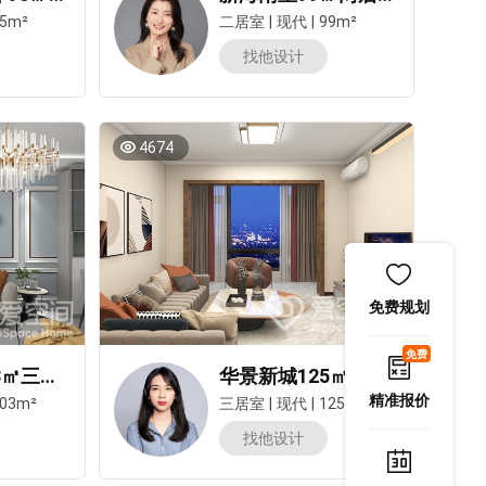
5m²
二居室
|
现代
|
99m²
找他设计
4674
免费规划
免费
北京怡园103㎡三居室现代简约风装修案例
华景新城125㎡三居室现代简约风装修案例
精准报价
03m²
三居室
|
现代
|
125m²
找他设计