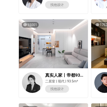
找他设计
15001
175
真实人家丨帝都93㎡神改造，这作业小户型也能抄！
二居室
|
现代
|
93.5m²
找他设计