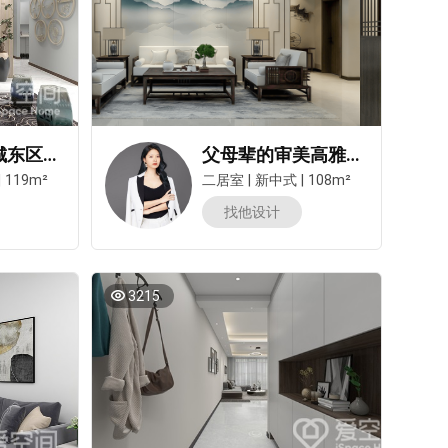
鲁邦奥林逸城东区119㎡三居室新中式风装修案例
父母辈的审美高雅又低调！这套中式两居看完想退休！
|
119m²
二居室
|
新中式
|
108m²
找他设计
3215