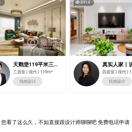
8
8914
天鹅堡119平米三居室现代简约风装修案例
三居室
|
现代
|
119m²
四居室
|
现代
|
1
找他设计
找他设计
您看了这么久，不如直接跟设计师聊聊吧 免费电话申请：400