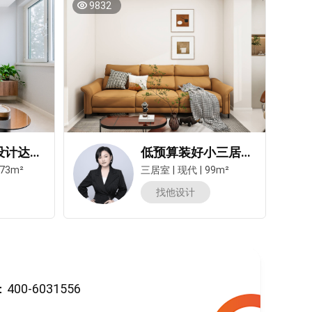
9832
真实人家丨设计达人私房秘笈，绝不浪费每1㎡
低预算装好小三居！这家业主的万能抽屉做法，超实用！
73m²
三居室
|
现代
|
99m²
找他设计
-6031556