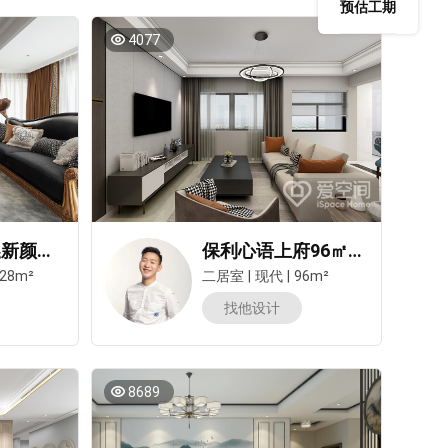
预估工期
4077
128㎡老房换新颜，从破旧二手学区房到美式混搭
保利心语上府96㎡两居室现代简约风装修案例
28m²
二居室
|
现代
|
96m²
找他设计
8689