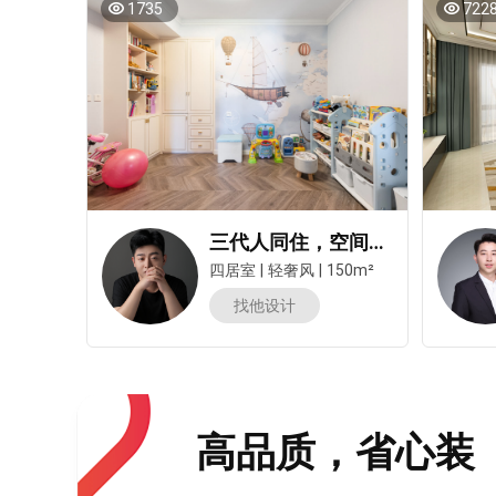
1735
722
三代人同住，空间开阔灵活，拿捏各自需求！儿童活动区精妙～
四居室
|
轻奢风
|
150m²
找他设计
高品质，省心装