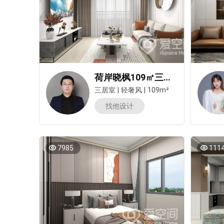
荷岸晓枫109㎡三居室轻奢风装修案例
三居室
|
轻奢风
|
109m²
找他设计
7985
111
测试我家