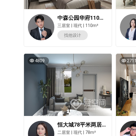
中森公园华府110㎡三居室现代简约风装修案例
三居室
|
现代
|
110m²
预估装修
找他设计
4809
271
恒大城78平米两居室现代简约风装修案例
二居室
|
现代
|
78m²