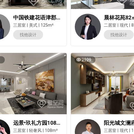
中国铁建花语津郡125㎡三居室美式风装修案例
三居室
|
美式
|
125m²
二居室
|
现代
|
8
报价
1v1咨询设计师
找他设计
找他设计
1
2929
远景•玖礼方园108㎡三居室现代轻奢风装修案例
三居室
|
轻奢风
|
108m²
三居室
|
现代
|
1