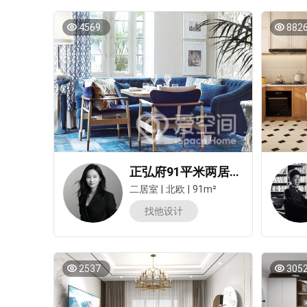
4569
882
正弘府91平米两居室北欧风装修案例
二居室
|
北欧
|
91m²
找他设计
2537
305