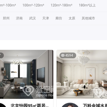
0m²-100m²
100m²-120m²
120m²-180m²
180m²以上
郑州
济南
武汉
天津
廊坊
太原
其他城市
7
4594
北京怡园95㎡两居室现代简约风装修案例