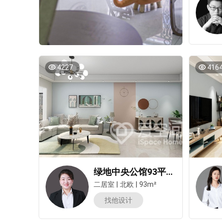
4227
416
绿地中央公馆93平米两居室北欧风装修案例
二居室
|
北欧
|
93m²
找他设计