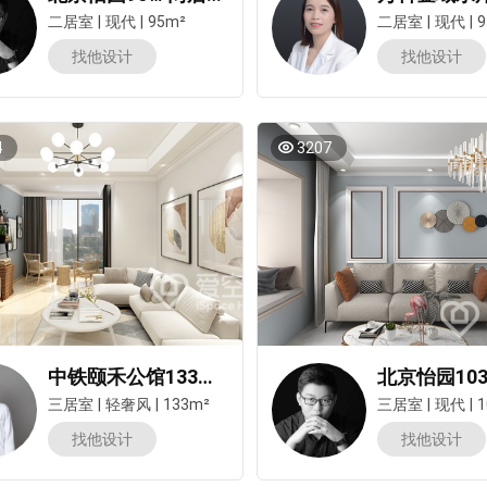
二居室
|
现代
|
95m²
二居室
|
现代
|
9
找他设计
找他设计
4
3207
中铁颐禾公馆133㎡三居室轻奢风装修案例
三居室
|
轻奢风
|
133m²
三居室
|
现代
|
1
找他设计
找他设计