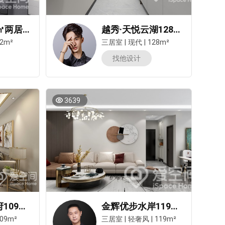
晨林花苑82㎡两居室现代简约风装修案例
越秀·天悦云湖128㎡三居室现代简约风装修案例
2m²
三居室
|
现代
|
128m²
找他设计
3639
阳光城文澜府109㎡三居室现代简约风装修案例
金辉优步水岸119㎡三居室轻奢风装修案例
09m²
三居室
|
轻奢风
|
119m²