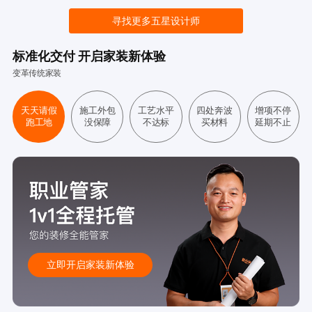
寻找更多五星设计师
标准化交付 开启家装新体验
变革传统家装
天天请假
施工外包
工艺水平
四处奔波
增项不停
跑工地
没保障
不达标
买材料
延期不止
立即开启家装新体验