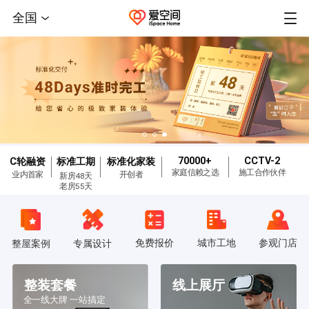
全国
70000+
CCTV-2
C轮融资
标准工期
标准化家装
家庭信赖之选
施工合作伙伴
业内首家
开创者
新房48天
老房55天
免费报价
城市工地
参观门店
整屋案例
专属设计
整装套餐
线上展厅
全一线大牌 一站搞定