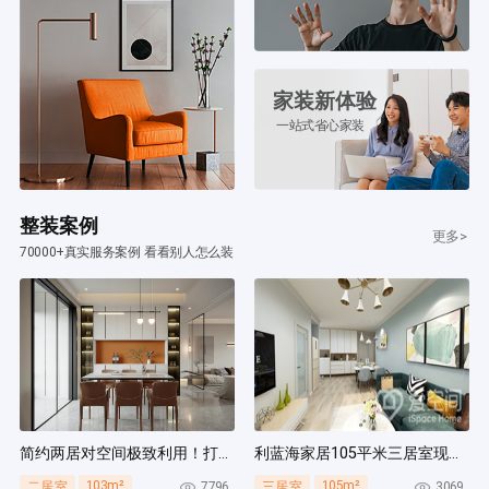
家装新体验
一站式省心家装
整装案例
更多>
70000+真实服务案例 看看别人怎么装
简约两居对空间极致利用！打造多组通顶柜，整齐能装！
利蓝海家居105平米三居室现代简约风装修案例
103m²
105m²
7796
3069
二居室
三居室