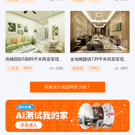
燕楠国际5期85平米两居室现代简约风装修案例
金地梅陇镇139平米四居室现代简约风装修案例
85m²
139m²
6082
4897
二居室
四居室
我家设计成这样多少钱？