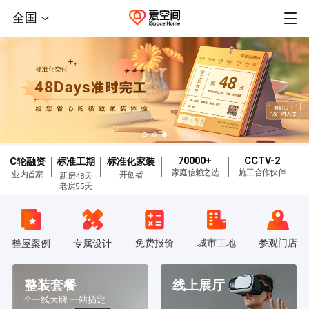
全国
70000+
CCTV-2
C轮融资
标准工期
标准化家装
家庭信赖之选
施工合作伙伴
业内首家
开创者
新房48天
老房55天
免费报价
城市工地
参观门店
整屋案例
专属设计
整装套餐
线上展厅
全一线大牌 一站搞定