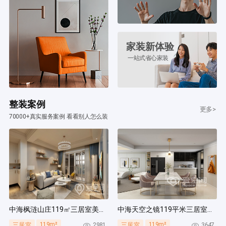
家装新体验
一站式省心家装
整装案例
更多>
70000+真实服务案例 看看别人怎么装
中海枫涟山庄119㎡三居室美式风装修案例
中海天空之镜119平米三居室北欧风装修案例
119m²
119m²
2981
3647
三居室
三居室