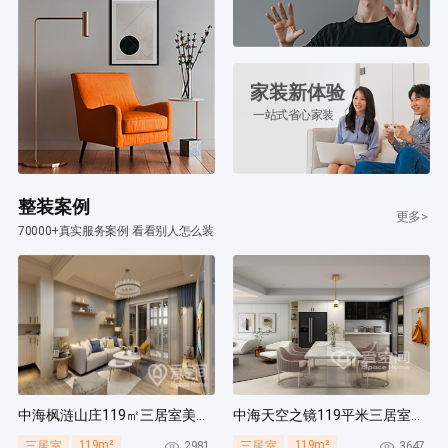
家装新体验
一站式省心家装
整装案例
更多>
70000+真实服务案例 看看别人怎么装
中海枫涟山庄119㎡三居室美式风装修案例
中海天空之镜119平米三居室北欧风装修案例
119m²
119m²
2981
3647
三居室
三居室