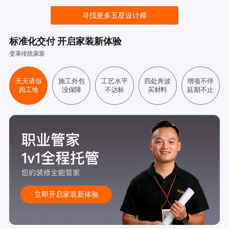
寻找更多五星设计师
标准化交付 开启家装新体验
变革传统家装
天天请假
施工外包
工艺水平
四处奔波
增项不停
跑工地
没保障
不达标
买材料
延期不止
立即开启家装新体验