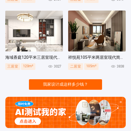
海域香庭120平米三居室现代简约风装修案例
祥悦苑105平米两居室现代简约风装修案例
120m²
105m²
3027
3838
三居室
二居室
我家设计成这样多少钱？