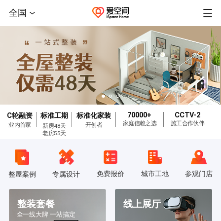
全国
70000+
CCTV-2
C轮融资
标准工期
标准化家装
家庭信赖之选
施工合作伙伴
业内首家
开创者
新房48天
老房55天
免费报价
城市工地
参观门店
整屋案例
专属设计
整装套餐
线上展厅
全一线大牌 一站搞定