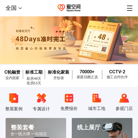
全国
70000+
CCTV-2
C轮融资
标准工期
标准化家装
家庭信赖之选
施工合作伙伴
业内首家
开创者
新房48天
老房55天
免费报价
城市工地
参观门店
整屋案例
专属设计
整装套餐
线上展厅
全一线大牌 一站搞定