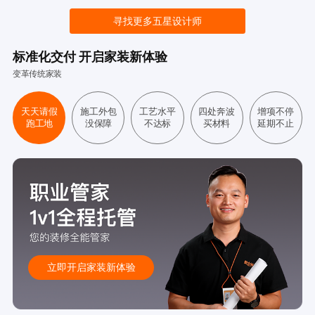
寻找更多五星设计师
标准化交付 开启家装新体验
变革传统家装
天天请假
施工外包
工艺水平
四处奔波
增项不停
跑工地
没保障
不达标
买材料
延期不止
立即开启家装新体验