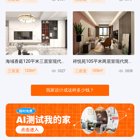
海域香庭120平米三居室现代简约风装修案例
祥悦苑105平米两居室现代简约风装修案例
120m²
105m²
3027
3838
三居室
二居室
我家设计成这样多少钱？