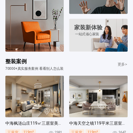
家装新体验
一站式省心家装
整装案例
更多>
70000+真实服务案例 看看别人怎么装
中海枫涟山庄119㎡三居室美式风装修案例
中海天空之镜119平米三居室北欧风装修案例
119m²
119m²
2981
3647
三居室
三居室