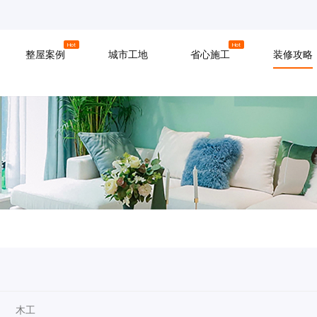
京
上海
广州
Hot
Hot
整屋案例
城市工地
省心施工
装修攻略
材料
拆改
水电
软装
入住
防水
泥瓦
木工
木工