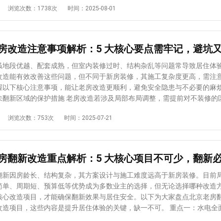
浏览次数：1738次
时间：2025-08-01
。一般来说用pvc线管排卡进行固定，可同时固定多根线管，布局整齐，
能多做几组储物柜，满足客厅收纳，不浪费空间也不占用客厅中心位置，
供了便利，也减少人工调整线管位置的步骤。后续粉槽时确保空间均匀，
。轻便小巧的储物柜成本低，更省钱。 2、满墙储物柜嵌入收纳电视如果
固，避免了因填充不均导致的松动问题。 4、水表安装支架固定不管是厨
空间，可以利用电视背景墙做满墙一体化定制柜，中间留出电视的位置，
小爱都就建议在你家水表两侧安装支架固定水表，尽量用8丝支架固定。给
不过要注意，一体化的储物柜柜门不要做明装把手，否则会显得视觉凌乱
安装固定支架可以确保水表更稳定，尤其在水压冲击下减少晃动，防止水
3、移动双层长桌结合挂壁电视 有些小户型不用电视柜，可以用带滑轮的双
为重力问题渗水，也避免管路破损。当然，这个不起眼的地方很多装修团
于滑轮设计，非常方便移动，也可以在需要时候拖动在沙发跟前，充当茶
虽地段优越、配套成熟，但室内装修过时、结构杂乱等问题常导致居住体
劲来做，所以在装修时要多留心观察询问下哦~ 小爱提示：硬装阶段一定
平时双层滑轮长桌贴墙摆放也足够储物。电视背景墙如果空间够，两侧还
改造能有效改善这些问题，但不同于新房装修，其施工复杂度更高，需注
施工，隐蔽工程关乎安全和长期居住体验，一定要将不起眼的细节做好固
计，拥有更多储物空间。4、书架+电视 打造阅读影音区家里拥有很多书，
握以下核心注意事项，能让老房改造更顺利，避免安全隐患与不必要的麻
观，也更牢固安全。另外，软装阶段的安装固定也要分类处理，做好细节
柜？不妨在电视下方直接做一体化的超长书架，既能作为书柜使用，也是
施 老房改造若涉及局部布局调整，需提前对不装修的区域做
电视挂壁处理，书架的台面就能完全腾空，可以临时放一些零散物品，也能
用防尘布、保护膜全面覆盖家具、家电、地板等，尤其是门窗、墙面边角
浏览次数：753次
时间：2025-07-21
小绿植。视觉上美观大气还很有文化气息。一面墙兼顾影音和阅读区功能。
要加装防护条。施工过程中难免产生粉尘、噪音和磕碰，完善的保护措施
做极简电视背景墙追求简约装修的业主也有自己独到的审美。不做电视柜
，减少后期维修成本，保障施工进度不受影响。 二、严禁拆除主体结构与承
，直线型简约大气，擦拭打扫容易，悬浮不贴地面，更轻盈显大。可以做
，结合纵向几组短搁板，用细绳连接起来，视觉上有拉伸感，显层高，也
构是房屋安全的关键，绝对禁止拆除或开孔；非承重墙的拆改也需经专业
只需要选择喜欢的颜色，就能让简约的电视背景墙变得高级感满满。 小爱提
房屋整体承重。盲目拆改可能导致墙体开裂、房屋沉降等严重安全隐患，
的家庭会在电视背景墙做壁龛设计，在壁龛里安装灯带，既能储物，电视
规定与邻居产生纠纷，拆改前务必咨询物业并请专业人员勘测。 三、水电改造
翻新因房龄长、结构复杂，其方案设计与施工难度远高于新房装修。目前
层次。不过，由于做法更复杂，壁龛需要经常打扫，这种做法并不常用。 
时需将材料质量放在首位。老旧线
简单、周期短、预算低等优势成为多数业主的选择，但无论选择哪种改造
背景墙是新砌的轻体墙，在建墙时候留出储物壁龛，否则不推荐大家再画
老化、线径不足，难以适配现代家电的用电需求，必须更换符合安全标准
核心改造项目，才能确保翻新效果与居住安全。以下为大家盘点北京老房
。
水管，并重新规范布线。切勿为节省成本使用劣质材料，否则可能出现短
项目，这些内容是提升居住体验的关键，缺一不可。 重点一：水电全面改
后期维修不仅费用更高，还可能对房屋结构造成二次损坏。 四、禁止随意变更
，电线绝缘层磨损、水管锈蚀等隐患直接