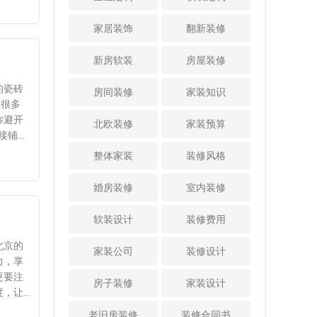
美隐形。抽屉调料
2、厨房或其他房间
质，又
责任划
确保无缝稳定。
护安全，尤其是有
架宽度一般只需要
都做U型规划我们都
，合理
2.
3、强弱电布线注意
孩子的家庭，如果
家居装饰
翻新装修
高柜深度的一半，
知道考虑到厨房动
功能与
间距及包裹锡箔纸
安装护栏，高度不
这样外侧还能做开
线和储物空间，尽
新后真
配棉麻
质量检
电线布设之前我们
应低于1.1米，栏杆
新房软装
房屋装修
放式的柜格，充分
量在装修时做U型规
合绿植
，健康
多次强调过施工重
竖向间隙不能大于1
利用每一寸空间。
划。这个设计其实
点，比如建议大家
的瓷砖
1厘米，以防孩子侧
房间装修
家装知识
3、岛台下方做抽屉
也可以复用到其他
更有条
采用大弯工艺，更
让很多
身钻爬。 另外，阳
或者柜格开放式的
房间，U形规划后可
点缀，
。这样
好抽线。今天还要
你避开
台安装插座或灯
北欧装修
家装预算
厨房千万不要浪费
以充分利用到三面
既保留
再强调强弱电管线
饰，要注意用电安
了岛台下方空间。
墙体进行储物，收
媚活
间距。当强弱电管
便使用
全，线路规划到产
整体家装
装修风格
建议大家岛台下方
纳量瞬间能翻倍。
，看着
线交叉或平行铺设
更高。
品选择都要确保质
做几层可以单手推
依托三面墙体打造
务能精
距离小于300mm
根本上
量。如果阳台做家
婚房装修
室内装修
拉的抽屉，或者直
不同布局的柜体增
适度的
时，弱电管线要包
务区用，一定要做
接做开放格口。对
加储物空间，对于
避免灰
裹锡箔纸屏蔽，且
好防水，比如洗衣
软装设计
装修费用
于客餐一体设计的
小户型来说更是关
整洁的
包裹长度不小于300
处打磨
区墙面防水刷到1.2
家庭，岛台如果靠
键。 3、依托格局
mm。弱电之间的
米高，刷防水涂料
北京的
家装公司
近沙发，做开放格
装修设计
尽量做个800库800
期待搬
间距保持200mm左
均匀抹
时要刷2-3遍。 3、
力，享
口放书籍或者其他
库其实就是要在室
右。（也有很多人
避免后
选择合适的阳台窗
更要注
物品，直接就能当
房子装修
家装设计
内做一个深度70-80
会说现在网线有屏
户 注意密封性封闭
度，让
作沙发的边几储物
厘米的大凹位空
蔽设计，不用包裹
类区域
式的阳台选择断桥
区。 4、洗漱池镜
老旧房装修
间。一般入户玄关
装修合同书