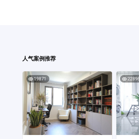
级，但需提前
遍垂直，
格，兼顾质感与实用 材质是装修风格的“物
水一些装
度。方案
目。比如
代简约风
为合格的
新中式则
为防水做
境。在具
面积大，
防滑耐磨
修，不会
霉的釉面
工时要注
人气案例推荐
属与玻璃搭配
防水施工
一个“平
施工材料
五大要点
19871
2289
的情况不
选择经验
想家居的