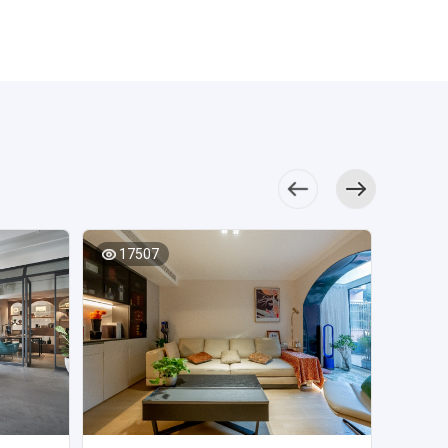
通也比较通畅。
之前小爱建议大家
于是@孟琦决定将
贯，有足够储物空
造出温馨的生活氛
种工艺施工难度
方正，客餐衔接设
节考量，更能提升
造型和精细的工艺
用刷防
客厅色彩的运用
玄关柜可以做一体
其焕然一新，给母
间，也不影响视线
围。 餐厅在客
高，对工人的手艺
计，客厅与阳台联
居住幸福感。尤其
为主。 房屋中
的项
将空间的精致与温
设计，然后留出侧
亲提供一个更为舒
和活动动线。小爱
厅一侧，大量留白
要求也高，要足够
结，室内采光好，
要注意照明和采
的红木家具带来静
如，现
要，因
馨表现得淋漓尽
边柜做书柜、清洁
适的起居环境。屋
建议： 为了丰富家
的空间背景下，结
的经验和耐心细
主卧携带卫生间，
光，调节或弥补室
谧素雅的气质，给
利落；
业主以
致，背景墙拼色设
工具收纳区或者绿
主家基本资料北京
里储物空间，让收
合原木家具的点
心。 小爱建议：水
私密性强，居住舒
内的光线。小爱建
予业主一种归属感
东方意
屋防水
计，塑造出一种静
植区。卧室的衣柜
市朝阳区/现代简约
纳量更大，我们通
缀，营造出充满自
电施工是装修中先
适。 大面
议：①阳台可以选
与温馨感，从色
面适合
时间抢
谧美感。 餐厅
其实也可以留出侧
风/94㎡/两室一厅/
常都会在方案设计
然的用餐空间。
进行的工序，是基
积的白色配色是一
择电动蜂巢帘、百
彩、材质到家具，
防水防
防水施
的冷色与暖色相互
边柜，用来做次净
常住人口1人屋主需
阶段就规划出足够
厨房空间中，灰
础也是装修至关重
个设计难点，为了
叶帘，可调节光
都具有高度的艺术
比如金
发现。
牵制，层次分明，
衣区，或者分层规
求1.母亲眼睛不
柜体。小户型通过
色的台面干净简
要的环节。在水电
打破单调，设计师
线，简单百搭，保
审美。 户型方
境影响
简单的家具放置在
划，做成可以储物
好，全部选择柔光
移门、拆改墙体等
洁，米白色橱柜满
施工中不仅要盯紧
运用石膏线勾勒其
护家具不褪色。②
正，客厅与餐厅衔
。以上
空间中，舒适感和
的摆件展示柜，包
砖，以暖色调为
方式实现，但是大
足了厨房的收纳所
以上5个施工细节，
中，避免了空间效
除了安装主灯，还
接设计，明厨明
个家庭
满足感也跟着无限
包收纳区等等。可
主，墙漆也是暖色
家要根据自己家的
需，呈现出冷静克
还要注意选择质量
17507
果的沉闷。
1077
可以装壁灯、筒灯
卫，日常方便通风
省力，
放大。 白色橱
以结合洞洞板利用
调，石膏线内嵌灯
实际需求来做，不
制的烹饪氛围。
过硬的水电材料，
餐边柜的设计并
或串灯，根据需要
排味，潮湿天气不
实现理
柜让家具与背景的
纵向空间，把容易
条，辅助光线比较
是柜子越多就越
奶油色背景使主
找专业的施工团
不厚重，玻璃柜面
开不同灯，不刺眼
容易产生异味。
融合度变得很好，U
丢的小饰品等挂起
多。2.为母亲装修
好。如果不需要那
卧空间十分柔和，
队。如果有条件可
增加了轻盈质感，
不费电还营造浪漫
客厅采用了新中
字形的厨房很好的
来收纳。 小爱提示
的房子，动线简洁
么多，打造太多柜
蓝色床品增加了空
以先考察施工团队
艺术装饰与灯具弱
氛围。
式风格，家具陈设
利用了原始布局，
：中小户型装修除
流畅，不需要太多
子只会花更多钱，
间的温馨基调，加
的工地，实地考察
化了空间的生硬沉
凝结着设计师的独
增强了烹饪舒适
了注意格局和动线
装饰，以老人居住
所以要适度打造，
以装饰画的点缀，
细节再决定装修方
闷，活跃了气氛。
具匠心，背景墙美
度。 主卧空间
规划，还要特别留
舒适度为主。设计
合理利用。
打造出精致的卧室
案。
厨房并没
观，质感和品味都
和谐素雅，无吊顶
心做好储物收纳，
亮点1. 卫生间缩
生活。 次卧空
有使用大面积的暗
恰到好处。 餐
立面结合隐形式衣
尤其是要利用好经
小，浴室柜外置，