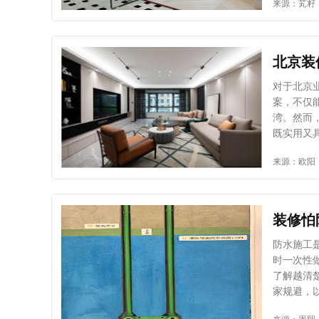
来源：芄籽
最好铲除旧瓷砖，
用，老化
中可能藏
活习惯、
将旧砖缝
线，切不
件等重物，处理不当易
防水工程：守护空间“防潮线” 
北京装
预估装修
异，铺贴
如果墙面
因受力不
面和地面
对于北京
大幅增加安全隐患。 总之，老房翻新贴瓷
干爽洁净。 三、墙面翻新：兼顾美观与实用 墙面是房屋的“脸面”，老房墙面翻
案，不仅
利。彻底
虎。北京
湾。然而
握以上要
同步做好
既实用又具格
能让墙面装饰效果更持久。 四、
贴合生活 设计的本质是服务于人，业主与设计师的高效沟通是方案成功的前提。在与设计
来源：欧阳
生卫生死
师沟通时
柜、灶台
与个性化
也能重新焕发光彩。 五、风格统一：局部改
储物空间
有装修保
辈居住则
装修怕
现突兀感，才能让家居
知，如烹
会事半功
室的遮光窗
防水施工
制定合理
体构思先行，构建空间逻辑框
时一次性
让老房子
划。在方
了解越清
实用性。
家规避，
界，确保
房城乡建