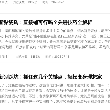
根据房屋实际情况检查墙面、地板
李向波
浏览次数：1337次
时间：2025-07-18
原木质感、水墨色调与对称美学的运用，让空间既保留东方家居的沉静气
发现问题，当场和装修公司沟通整改，既能节省时间，也能避免入住后因
若存在开裂、起砂、磨损等问题也需同步翻新。施工前务必征得物业同意
生活习惯，成为追求文化修养家庭的理想之选。 美式乡村风：自然随性的田
纷。毕竟，再靠谱的装修团队，也难保施工中没有疏漏，仔细核对才能放心。 
时间避免扰民，通过科学规划重点项目，让老房在保障安全的基础上实现
 虽然正规的北京整包装修公司会承诺使用环保材料，但多种
重提升。建议选择有老房改造经验的专业团队，确保各项目规范落地，翻
布局为特色，大量融入复古怀旧元素与自然肌理，原木家具的温润质感搭
后，仍可能出现甲醛超标的情况。入住前，最好请专业机构进行室内空气
新贴瓷砖：直接铺可行吗？关键技巧全解析
住体验的升级。
软触感，仿佛将田园风光引入室内。阳光透过百叶窗洒下的斑驳光影，配
值超标，及时采取通风、放置活性炭、使用空气净化器等除醛措施。毕竟
气息，营造出轻松洒脱的居住氛围，成为追求舒适生活群体的心头好。 地中海
线，等甲醛达标了再入住，才能住得安心。 3.选个吉日，讨份乔迁好彩头
时，墙面和地面的瓷砖处理是许多业主关心的重点。相比新房装修，老房
洋风情为灵感的地中海风格，凭借清新明快的视觉效果持
庭来说，乔迁是件大事，选个合适的日子既能图个吉利，也能让搬家过程
不少特殊讲究。尤其是“能不能直接在旧瓷砖上贴新瓷砖”这一问题，更是
设计师擅长运用原木材质的天然纹理，搭配纯净的蓝白主调与矿物色系的
结合家人的生辰八字，或是参考黄历上的宜迁居吉日，再规划好搬家时间
已。今天就来详细解答这个疑问，并分享老房贴瓷砖的核心施工要点，帮
间内实现高效利用。精致的手工陶艺装饰与弧形线条的巧妙运用，让空间
让乔迁仪式更有仪式感，也能给新生活增添一份好心情。 4.备齐用品，让新
的浪漫灵动，又通过合理的功能分区满足日常需求，为小户型住宅注入明
活必需品提前备好，能让入住后
除旧瓷砖的时间和成本，但隐患较多：旧瓷砖表面光滑，附着力不足，即
星阁业主
浏览次数：6486次
时间：2025-07-18
到“家的味道”。不妨提前列个清单，按类别采购，避免遗漏。等搬进去时
长期使用后也容易出现空鼓、脱落等问题，尤其是在潮湿环境中，风险会
设计师深度沟通，让风格设计真正服务于生活。专业家装公司的定制化服
心里也会更踏实，仿佛新生活已经有条不紊地开始了。 5.清洁到位，扫清最
果来看，建议先彻底铲除旧瓷砖，重新处理基层后再铺贴新砖。这样能从
格精髓，将流行元素与个性化需求完美融合，打造兼具美学价值与居住舒
贴强度，减少后期维修麻烦，让装修效果更持久。 老房贴瓷砖的5大施工注
，尤其是窗户缝隙、橱柜角落等死角，仔细打扫后，不仅住着舒服，也能
新别踩坑！抓住这几个关键点，轻松变身理想家
具和电器的使用寿命。可以自己动手，也能请专业保洁团队，让新家以最
加附着力。同时检查墙体和地面的平整度，凹陷处用水泥砂浆修补，凸起
准备工作也容不得马虎。做好这几
新瓷砖铺设不平整，留下隐患。 2.拒绝直接用水泥砂浆 旧瓷砖表面无法
久了，难免面临装饰过时、设施老化的问题，居住体验大打折扣。如今，
能规避潜在问题，也能让新家真正成为舒适的港湾。等一切就绪，再带着
水泥砂浆（附着力不足），需改用瓷砖胶。但要注意，铺贴时应将瓷砖胶
都将目光投向了房屋翻新改造，希望通过巧妙的改造，让老房子焕发新活
预估我家工期
能尽情享受这份精心打造的居住体验，开启舒心的新生活。
背面，而非旧瓷砖表面，且铺设过程中要严格控制砖缝宽度和铺贴厚度，
房般的舒适与惬意。不过，老房翻新可不是件简单事，尤其是局部改造，
风格
频繁用水的空间，不建议仅用瓷砖
协调性。只要提前掌握一些实用技巧，就能轻松提升家装颜值和居住舒适
瓷砖胶在潮湿环境中容易因水汽渗透失去粘性，导致瓷砖空鼓、起翘。这
水电改造：筑牢家居“生命线” 老房子的线路经过多年使