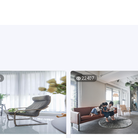
与设计师沟通灯具功率与布局，确保照明效果达标。 五、材质选择适配风
涂刷要求同第一遍。 做防水避开2个坑 免花冤枉钱1、卫生间水管槽内不
质载体”，不同的材质能传递出不同的质感与温
修团队会拿捏业主怕防水做不好的心理，设计出一些花费高但没什么必要
设计中，需根据装修风格选择适配的材质，同时兼顾实用性与耐用性。例
，卫生间水管槽内刷防水，这样做看似更保险，更安全。但其实完全没必
常用金属、玻璃、水泥等工业风材质，搭配光滑的乳胶漆墙面，凸显简洁
水管不会爆，而一旦爆了也根本防不住水。 2、不用全屋都涂刷防水很多
以实木、竹编、亚麻等自然材质为主，搭配水墨纹理的壁纸，营造温润的
全屋防水是万无一失的做法，但这种做法不仅花费高，而且意义不大。全
体空间中，材质选择还要考虑使用场景：厨房墙面适合耐油污的瓷砖，地
很难保证滴水不漏，且生活中发生水漫全屋的情况极少，即便有也会第一
的通体砖；卧室地面可选用脚感舒适的实木地板或地毯；卫生间墙面需用
等到漏到楼下。 小爱提醒：家庭装修卫生间想要防水做到位，不踩坑，在
砖，顶部则适合铝扣板等防潮材质。此外，材质的搭配要避免“堆砌感”，
意上水管布管，建议从顶走然后入墙向下走，这样一旦有渗漏会第一时间
时，可加入木质元素中和冷硬感，让空间更有层次。 装修装潢方案的设计是
也应该注意控制室内温度，在5度到35度之间更好，过于高温或低温的环
衡艺术”，需要在实用与美观、整体与局部、需求与风格之间找到最佳支点
，进而影响施工效果。
，从沟通到布局、从色彩到材质，覆盖了方案设计的核心环节。当然，每
6
22407
同，设计时还需结合户型特点、预算范围等实际因素灵活调整。若想省心
丰富的专业装修公司，让其全程参与方案的策划与落地，更是规避风险、
有效途径。