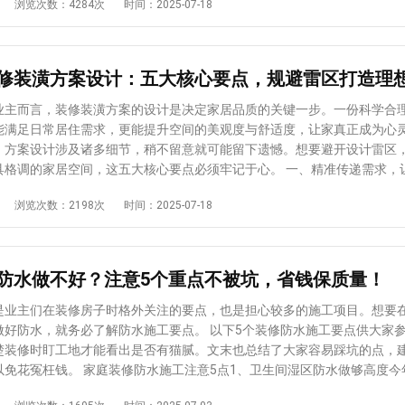
浏览次数：4284次
时间：2025-07-18
重新做防水后再用水泥砂浆铺贴。 4.旧砖缝必须提前处理 旧瓷砖的缝隙
问题不容忽视，水电改造堪称翻新中的“重头戏”。改造时，要充分结合业
有灰尘、水汽，若不处理直接铺贴新砖，会影响粘贴牢固度。施工前需用
实际需求以及空间的规划布局，重新设计线路走向。材料选择上务必坚守
填平，待干透后再进行铺贴，尤其墙面施工更要注意——若后期安装浴室镜
可为了节省成本而选用劣质产品，毕竟水电安全关乎日常生活的方方面面。 二
导致瓷砖整体脱落。 5.预留缝隙要适配 新旧瓷砖的尺寸可能存在差
厨房和卫生间是家居中的“用水大户”，防水工作必须做到位。
修装潢方案设计：五大核心要点，规避雷区打造理
报价
时需根据新瓷砖的规格调整预留缝隙。若缝隙处理不当，不仅影响美观，
1v1咨询设计师
已经出现渗水受潮、发霉变黑的情况，要先将受损部分彻底铲除，再仔细
均导致瓷砖开裂，尤其是在安装吊柜、置物架等重物的墙面，缝隙处理不
。待做好防水处理后，再进行墙地砖的铺贴，从源头杜绝渗漏隐患，让空
业主而言，装修装潢方案的设计是决定家居品质的关键一步。一份科学合
砖，图省事直接铺贴虽可行，但隐患远大于便
新可不能马
能满足日常居住需求，更能提升空间的美观度与舒适度，让家真正成为心
铲除旧砖、做好基层处理，再配合规范施工，才能确保瓷砖粘贴牢固、耐
的老房子大多没有保温层，在铲除旧墙皮、准备重新刷涂料或贴墙纸之前
，方案设计涉及诸多细节，稍不留意就可能留下遗憾。想要避开设计雷区
点，能让你的老房瓷砖装修既美观又省心。
保温和隔音措施，必要时对墙体进行加固处理。这样既能提升室内的舒适
调的家居空间，这五大核心要点必须牢记于心。 一、精准传递需求，让设计
厨卫焕新：细节提升生活品质 洁具使用时间过长，容易滋
浏览次数：2198次
时间：2025-07-18
角，尤其是二手房，将其更换成新的，能带来更干净舒适的使用体验。厨
，不能仅停留在“喜欢现代风”“想要明亮一点”这类模糊表述上，而要细化生
、抽油烟机等，如果损坏严重就果断换新；若质量尚好，进行适当的保养
需求。比如，有孩子的家庭需强调客厅的安全性（如圆角家具、隐藏式插
造的和谐之道 局部改造时，设计方案必须与原
的充足性（如玩具收纳区）；上班族可能需要独立的书房或客厅的“办公角
持协调。无论是色调搭配还是材质运用，都要遵循整体风格一致的原则，
要考虑无障碍设计（如卫生间扶手、防滑地砖）。同时，生活习惯也要明
防水做不好？注意5个重点不被坑，省钱保质量！
颜值不受影响。 掌握了这些北京房屋翻新改造的要点，老房翻新就
饪频率高的家庭需强化厨房的排烟系统与操作台布局，喜欢熬夜的人可能
倍。虽然老房翻新难度不小，且容易出现各种问题，但只要前期做好充分
帘设计。只有让设计师充分了解你的生活，方案才能做到“量身定制”。 二、整
是业主们在装修房子时格外关注的要点，也是担心较多的施工项目。想要
方案，严格按照施工标准操作，并在物业规定范围内施工，就能有效规避
架 装修不是局部的“拼接游戏”，而是对整个空间的系统性规
做好防水，就务必了解防水施工要点。 以下5个装修防水施工要点供大家
摇身一变，成为既美观又舒适的理想居所。
案设计初期，需先确立整体布局与功能分区的逻辑，避免因局部美观而牺
楚装修时盯工地才能看出是否有猫腻。文末也总结了大家容易踩坑的点，
首先，根据户型结构划分功能区域，明确客厅、餐厅、卧室、厨卫等空间
以免花冤枉钱。 家庭装修防水施工注意5点1、卫生间湿区防水做够高度今
动线流畅——比如入户门到客厅、厨房到餐厅的路径不应被家具阻挡，卧室
设部发布国家标准《住宅项目规范》公告，其中对卫生间防水和防潮做了