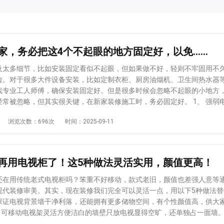
家，务必把这4个不起眼的地方固定好，以免……
及太多细节，比如安装固定看似不起眼，但如果做不好，轻则不牢固用不
险。对于很多大件设备安装，比如定制衣柜、厨房油烟机、卫生间热水器
找专业工人师傅，确保安装固定好。但是很多时候会忽略不起眼的小地方，
经常被忽略，但其实很关键，在新家装修施工时，务必固定好。 1、 强弱
固定打开你家的电箱可以看一看各类线路是否固定到位，是否凌乱不堪，
浏览次数：696次
时间：2025-09-11
理到位。这些五颜六色的线路关乎全家用电安全，建议使用扎带捆绑，分
做不仅能使电箱看着整齐利落，方便查找各线路，还是一种保护线路的手
容易弯折，长期会损伤线路。注意，一定要确保强电箱和弱电箱都进行明
小爱提示：强电箱的各房间电闸要贴标识，方便业主查看，重点房间做漏保
再用电视柜了！这5种做法灵活实用，颜值更高！
便排查问题。另外大功率电器使用的房间，比如厨房和有立式空调的客厅
，能承载的负荷更高。 2、开关插座面板固定到位有些业主家，住一段时间
还在用传统老式电视柜吗？笨重不好移动，款式老旧，颜值也差强人意等
不好用，经过检查发现是接触不良，看似没太大问题，但其实有漏电风险
现代装修审美。其实，现在装修我们完全可以灵活一点，用以下5种做法替
验。很大原因是在安装开关插座面板时没有固定好，一定要将螺丝和连接
保证电视背景墙干净利落，还能拥有更多储物空间，有个性颜值高，供大
当然，在做水电施工时，底盒也要预埋平整牢固，面板要用螺丝拧紧在底盒
1、可移动电视架灵活方便洁白的墙壁只放电视显得空旷，还单独占一面墙
到位。 3、线管固定间距标准稳定水电施工时，业主们可以看看是否给你
位业主采用移动电视支架，能在客厅随意拖动，实现不同角度看电视。并