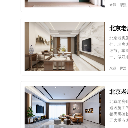
来源：恩熙
线管固定
墙位置还
路检修提
来回走动
凝固后稳
更多储物
卫生间，
式设计。
表接头处
整洁。 
的接口因
替代。由
北京老房
意花钱费
时餐桌。
佳。老房
注意水电
合斗柜设
细节。掌
保整齐美
单独买书
一、做好未翻新区域的保护措
柜。 将
好保护。
来源：尹浩
摆件或者
碰部位，
悬浮搁板
原有设施受损
搁板设计
重墙 老房建筑结构稳定性较弱，改造时必须严格遵循“不破坏主体”原则。承重墙、承重柱
横向搁板
等核心结
计感。大家
避免影响
示：也有
因违反物业
北京老房
感也更有
优先选优质材料 水电线路老化是老房的常见问题，改造
造因施工
适合电视
路绝缘层
都需明确
打造壁龛
线、环保
五大重点改造
水等问题，
造，筑牢安全防线 老房水电线路老化是普遍问题