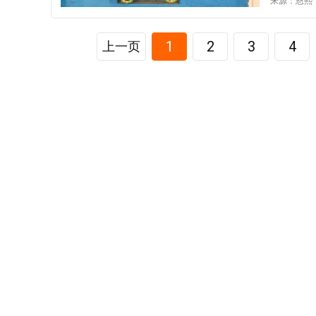
来源：恩熙
间的距离
定。 新
阳台的通
也就是说
后期软装
防水除了
1
2
3
4
上一页
只有骨架稳固，后续
闭水试验
影响空间
围栏，蓄水
修装潢方
其中又以
间的主色
强处理。
等中性色
根、地漏
丰富层次
湿区和洗
点缀色（
工也有重
色导致视
度不应小
白灰除外
高度不应
应，让整体风格更统一。 四、灯光
做好防水
空间”的
面生活用
围照明”
宅项目规
个空间的
向地漏的
域，如厨
水不利，
则用于营
意涂刷细
域功能选择
(滚)刷
暖黄光，
涂刷之间
此外，无
后(约2