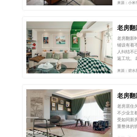
现代生活需求。 北京老房翻新除上述核心项目外，还需
来源：小米
感，通过
查。一旦
等区域，
符合当代人的
分产生纠
安排施工
园诗篇 厌倦都市喧嚣的都市人，纷纷被美式乡村风的自由惬意所吸引。这种风格以无拘无
甲醛检测，给健康加道“保险”
颜值的双
束的空间
材料叠加
老房翻
正实现居
织物的柔
测，若数
点缀的自然
是居家生活的底
老房翻新
风格：蓝白交织的浪漫序曲 以海
对不少家
铺设有着
续走红。
理。可以
人纠结不
在有限空
一来，不仅能
返工坑。 老房翻新：直接在旧瓷砖上贴新砖可行吗？ 答案是可以但不推荐。虽然直接铺贴
异域风情
家快速“有温度” 锅碗瓢盆、洗漱用品、床上用品……这些生
能节省拆
力。 选择装修风格时，需结合户型特点、生活习惯与预算规划综合考量。建议通过实景案
来源：碧水
立刻感受
瓷砖胶，
例参考与
齐全的物件，
从长远效
准把握风
后“障碍” 验收合格、甲醛达标后，别忘了给新家做一次彻底清洁。装修过程中难免留下灰
保证瓷砖的粘
理想家。
尘、胶渍
意事项 1.基层处理是关键 若坚持在旧瓷砖上铺贴，第一步必须打磨旧瓷砖表面，去除光滑
老房翻
尘影响家
釉面，增
面貌迎接家人。 即便选择了省心的全屋整装，入住前的
平整，否则会导致
老房居住
件事，既
直接涂抹
不少业主
进去，才
在新瓷砖
受如同新
测试我家
期出现高低差。 3.潮湿区域慎用瓷砖胶 厨房、卫生间等
重整体的
胶粘贴。
旧屋成功逆袭，焕然一新！ 一、