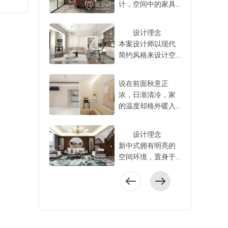
客厅与
度）。
计，空间中的家具
美观，整整齐齐。
连通设计做一字型
馨素雅的气势，营
簧状，方便后续灯
柜，建议做通顶一
，避免
间湿区
和装饰朴实又不失
5、淋浴和马桶区做
贯通满墙柜有的家
造出雅致舒适的生
具安装。 5、水管
体设计，将洗衣
骨架，
h)做
雅致，浅色空间中
半墙搁板储物卫生
庭入户进来直接对
活空间。 木质
接口做双眼皮工艺
设计理念
机、洗手池嵌入，
口挡水
搭配柔和色彩的软
间湿区建议大家将
着客厅窗户，从玄
调的家具设计显示
水管接口采用“双眼
本案设计师以现代
上方和侧方设计吊
北京装
点区域，
装及家具装饰，塑
马桶区和淋浴区进
关到客厅的墙面如
出现代文化中的视
皮”工艺，是形象化
简约风格来设计空
柜和储物柜，完美
确定空
需要加
造出惬意与悠然的
行分隔，不仅更好
果能全部利用起
觉美感，让整个家
的说法，指的是水
间，环境协调统
收纳洗衣液、衣架
、浅灰
及管
空间氛围，彰显出
打扫卫生，水渍不
来，做一字型贯通
居生活不再单调，
管接口热熔后形成
一，家具装饰与室
等杂物。 如果阳台
0%）来
卫生间
业主的生活品味。
容易喷溅，中间的
说在前面秋意正
设计的满墙柜，储
简约韵味之中透着
双层均匀溢胶环，
内融为一体，其中
只想做地柜，建议
后，用
防水施
现代简约氛围
隔断可以做半墙设
浓，日渐清冷，家
物空间不仅更大，
淡淡的温馨与自
看起来像“双眼皮”。
修饰性软装烘托出
大家地柜多做几层
和度颜
水层高
在空间中流转，灯
计。半墙外侧靠近
的温度却格外暖入
视觉上还更整齐统
然。 户型整体
这种工艺的主要优
别样的环境气氛，
抽屉，推拉款式更
种（黑
水翻起
光自顶部倾泻而
马桶的位置做搁
人心，这一隅烟火
一。 不过，很多业
方正，零碎空间比
势是内外层材料紧
强化了空间特点，
方便，收纳杂物也
包相呼
，建议
下，室内呈现出空
板，三层都可以放
又承载着多少游子
主家入户的走廊宽
较少，空间利用率
密结合，避免虚
增添了审美情趣。
容易。不建议做太
设计理念
的是地
灵之感，时尚家居
各类纸巾和卫生用
的心安与归属。屋
度有限，为了留出
很高，主次卧集中
焊，确保焊接处抗
设计师以“舒适
多开放格口的柜
新中式拥有明亮的
明+氛
。《住
单品的有机组合显
品，拿取方便也不
主介绍这处住所尽
更合理的空间，从
分布，客餐厅衔接
压强度更高，降低
生活”为设计理念，
体，尤其是北方城
空间环境，置身于
负责整
应有坡
得高级又耐看。
会潮湿。半墙上方
是屋主@孟琦儿时
视觉和储物空间结
阳台，采光好。
因材料收缩或温差
不仅家具趋于简
市，灰尘难清理，
此可消除烦恼，卸
定区
以免排
户型整体较为规
用长虹玻璃，好清
的回忆，现成家立
合的角度考虑，可
客厅以米色为背
变化导致的漏水概
化，吊顶设计也十
增加家务难度。
下疲惫。本案设计
地灯）
定要注
整，动静分区较为
洁打扫不会显得厚
业，事业可期，可
以将通顶定制柜做
景，搭配舒雅温馨
率，更加牢固结
分精简，与简雅的
5、考虑采光和照明
师以诗意生活为设
根据区
面涂
合理，从实用性上
重，不占卫生间空
这二十多年的老房
斜切处理，一般都
的现代家具点缀，
实。当然，还有一
家具搭配塑造出开
调节室内光线阳台
计理念，室内没有
0K的
，每道
来看，功能较为齐
间。 6、卧室衣柜
子却给母亲的生活
是做45度斜切。这
在筒灯和吊灯的点
点就是这种工艺美
阔舒适的家居氛
也许不是我们常待
做过多复杂的设
晰度。
够强度
全，室内的空气流
做可储物的侧边柜
带来了诸多不便，
样既能保证柜体连
缀下，在简约中打
观度更高。但是这
围。 户型
的空间，但做好细
计，而是以简洁的
简洁高
与第一