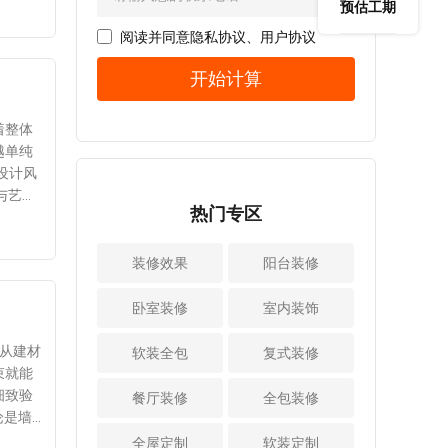
需要养很多花草植
预估工期
洞板的收纳盒还能
的，也就是说门后
换达标
宽度不能超过30c
物，就要考虑光照
随意调节位置。但
几乎没有空间做储
水不
阅读并同意
隐私协议
、
用户协议
保水电
m，非承重墙不能
条件，防水排水
小爱要提醒大家不
物，直接浪费一整
优化厨
 重
超过50cm，一定要
等。还有很多业主
开始计算
要挂太重的物品，
墙的储物空间。所
保证结构安全。
家空间比较小，要
以免长期使用柜门
以，如果你的设计
腐蚀、
2、水管穿墙必须套
打扫多功能阳台。
变形。 2、灶台侧
师可以帮你把门稍
拆改
增强防
着整体
管家庭装修水管穿
所以装修时要先和
边做隐藏式推拉调
微挪一点距离，将
导致后
漏水带
越单纯
墙都要做套管保
设计师沟通家人的
料架如果家里做了
门洞向中间改动60c
设计风
护，这是因为建筑
使用需求，然后再
一体高柜，建议高
m（不能低于这个
由专业
生间、
会有沉降，很可能
进行空间规划，功
柜连通灶台的位置
热门专区
宽度）就能让进门
风险，
涂刷环
会挤压管道，进而
能设计等。 2、做
留出一个隐藏式的
的走道从I型变成II
漏后再
感的新
导致管道损伤。并
好安全防护，确保
推拉调料架。调料
型，利用墙面空间
变化，
装修效果
且，管道也怕热胀
阳台装修
水电和结构等安全
架做两层设计，高
做整体衣柜或储物
冷缩和墙体产生摩
很多家庭装修阳台
矮搭配，可以放酱
柜。 小爱提示：改
择暗管
擦，随着时间推移
卧室装修
室内装饰
时为了扩大空间或
油醋等高瓶大容量
动门体后不管是做
防水与
空间注
都会损伤水管。所
视野，想打通阳台
调料，也能放盐、
衣柜还是橱柜、储
，通过
从建材
以，现在水电施工
软装全包
和客厅，需要拆
复式装修
鸡精等调味品。推
物柜、钢琴区等等
，适配
束就能
阶段水管穿墙时会
墙，但必须是能拆
拉式的调料架用的
都很实用，但要记
和抽油
使用套管保护。并
的非承重墙才可以
餐厅装修
全包装修
时候拉出来，不用
得留出至少60cm宽
同时优
的雅致
且，穿墙水电线管
拆，不能破坏结构
时候推进高柜里完
的距离才够用。
更贴合
取灵
项检
孔洞要封堵严密，
安全。 还要注意防
全屋定制
软装定制