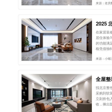
来源：老房
厨卫位置 厨房、卫生间的位置涉及排水管道、油烟排放、防水工程等复杂系统，老房改造
威胁居住
时严禁随
电线、水
畅、油烟
系统既能
卫功能，可通
点二：下水管升级改
202
层安全勘查 老房经过拆改后，需请专业机构对基层进行全面安全勘查。重点检
致排水不
面是否出
排水效率
在家居装
后，必须
臭效果，
居住体验
期装修出现瓷砖脱落
来的生活困扰。 重点三：防水工程重做，杜绝渗漏隐患 防
的功能满
以上注意
多数老房
格凭借独特的
团队制定
阳台等重
张力的碰撞 作为潮流先锋的代表，现代前卫风以大胆突破的造型设计颠覆传统
又能让老
来源：小螺
保防水涂
张而富有
进行后续贴砖工序
型材料与
与美观 老房暖气系统常存在散热不足、管道外露影响美观等问题。翻新时若保留原有暖气
让空间呈现
线路，需
风：lessismore的生活哲学 
全屋整
设计提升
减。摒弃
墙面修复，
入呼吸感
找北京整
厨卫功能焕新，提升使用体验
线条的利
采购到软
柜、洁具
多种户型需求。 新中式风格：传统文脉的当代演绎 作为
立刻拎包入
烟机，提
风格在京
收，揪出隐患及时改 装修竣工后的验收环节
化收纳设
韵味与现
面是否平