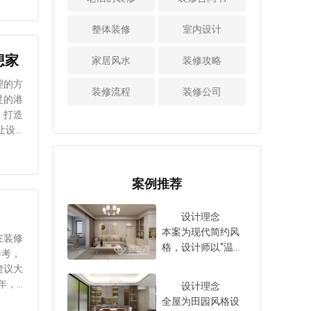
锡箔纸，小爱建议
铝窗户性价比更
主的生
柜下暗藏悬挂收纳
位置往往需要挂很
大家根据具体设备
填缝剂
高，隔热、隔音性
质量底
区卫生间的收纳如
多更换的衣服，放
整体装修
室内设计
敏感性和环境决
、五金
能远优于普通铝合
、
果做不好，不仅凌
很多鞋靴饰品，或
定。） 4、电线不
金，壁厚建议在1.8
想家
乱还有很多东西根
者是行李箱等，常
家居风水
装修攻略
得裸露需加“安全帽”
还可能
mm以上。需要提
修补墙
本放不下。建议中
将800库做这个位
相信大家一定见过
到位会
醒大家的是，窗户
间保持
理的方
小户型装修时尽量
置。 所以，如果设
装修流程
装修公司
接电线的黑胶布，
必须使用中空钢化
灵的港
干湿分离，洗脸池
计师可以在入户处
那都是传统做法，
用。掌
玻璃才能保温降
，建议
，打造
做镜柜和浴室柜，
规划出一个800库的
不够安全更不美
噪。临街或朝西的
度，又
镜柜不要只用普通
空间就非常便利，
观。而现在接线都
房间有阳光暴晒的
柜体划分，可以在
实用性很强，方便
采用螺旋式接线
空间，可选三层中
房的橱
活场景
镜柜下留出悬挂收
业主就近拿取物
帽，给电线加个“安
空或Low-E玻璃。
翻新，
座）、
纳区。 比如电动牙
品。更重要的是这
案例推荐
全帽”，阻燃绝缘还
小爱提示：窗户做
”；长
刷充电区域，牙膏
个800的储物量非常
美观。另外，电线
平开窗密封性、隔
避免出
确告
牙刷位置，还可以
大，可以满墙做搁
设计理念
还要打弯多留出一
音性更好，注意内
需要卧
在镜柜下开一个小
板或者定制设计。
本案为现代简约风
部分，因为如果电
开时的棱角，以防
准备，
在装修
孔，纸巾放进去朝
当然800库的大凹位
格，设计师以“温雅
线头留直，容易在
磕碰。 4、规划储
风险，
参考，
下抽拉，不用单独
也可以在厨房或者
日常”为设计理念，
后续刷墙或贴砖时
物空间 采用一体设
牲整体
建议大
买纸巾收纳盒，一
其他空间，放大双
运用合理的空间布
拉断。一般灯头线
计装修阳台不能忽
的边
年，住
设计理念
个镜柜完美放下所
开门冰箱或者其他
局，搭配独特的家
都要预留50cm，流
略储物空间的规
到卫生
明确规
全屋为田园风格设
有洗漱用品，隐形
物品都可以。 4、
具设计，彰显出温
出来的长度卷成弹
划，如果定制阳台