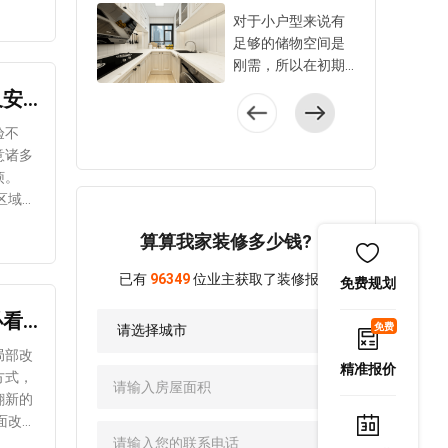
位才能避免损失，
台施工也是装修重
为后期电
具做收纳时要提前
不影响
对于小户型来说有
住更久，更省心。
点，从功能空间规
管道在
设计。以下6个容易
想拥有
足够的储物空间是
1、管线开槽平直且
划到颜值和舒适
房还是
被忽略的收纳区，
做嵌入
刚需，所以在初期
符合标准水电阶段
度，都需要在装修
水管水
利用好不仅美观隐
，不够
和设计师沟通装修
北京老房改造注意事项解析：5 大核心要点需牢记，避坑又安全！
管线要注意开槽质
前就明确下来。小
表附近
形，还很方便使
层长桌
方案时，就要问清
量，确保横平竖
爱建议阳台施工时
队不愿
用。 1、利用柜门
几或临
自己家是否可以有
验不
直，不能歪歪扭
注意以下5个关键
要格外
收纳轻体小物件厨
可以结
更多储物空间的规
意诸多
扭，误差要精确到1
点，打造更舒适安
定，确
房的橱柜门、衣柜
又不想
划。不过，很多设
烦。
0mm之内。开槽还
全的阳台。 1、先
哦~
门等都可以用来收
电视
计需要改动原户型
分单管开槽和双管
明确阳台功能再做
纳比较轻的小物
放精致
的格局，需要拆改
等易磕
开槽，也有施工标
设计规划阳台空间
算算我家装修多少钱?
品。比如厨房柜门
 5、
一些墙体或者移动
能避免
准。根据水电施工
如何利用，要结合
可以利用洞洞板和
，选择
门体，尤其是以下4
规范，单管开槽宽
业主的使用需求，
已有
96349
位业主获取了装修报价
收纳盒，把家里囤
免费规划
一长排
种设计，可以问问
度在25-30mm，双
年龄和兴趣爱好来
的洗碗刷、纸巾、
更有设
自己家是否可以改
评估，
管开槽宽度50-60m
北京老房翻新改造重点解析：5 大核心项目不可少，翻新必看！
决定。如果阳台只
清洁刷等都挂在门
免费
动，改动后可以多
还可能
m才算合格。并
打算晾晒衣服，那
上。这些小物件统
背景光
增加哪些储物空
局部改
且，开槽不许切断
就需围绕如何布置
精准报价
一收纳，拿取方
通常只
间。 1、过道从I型
方式，
钢筋，大家验收时
洗衣机、烘干机、
㎡
便，也不会干扰柜
蛇添足
改为II型很多家庭的
的铜芯
翻新的
要格外关注。小爱
洗手池等规划。如
门开关。由于是洞
卧室或者书房等空
路、漏
提示：墙面横向开
果想打造成花房，
洞板设计，挂在洞
间的门是开在墙角
槽时，承重墙开槽