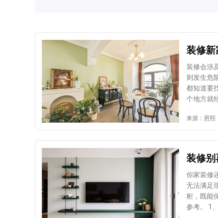
装修新
装修会涉
则发生危
都知道要
个地方就
线路分类
来源：恩熙
乱建议整
定。这样
乱的线路
固定。 
装修别
闸也更方
32空开
你家装修
开关插座
无法满足
响使用体
柜，既能
固定。 
参考。 
保拧紧拧
学下面这