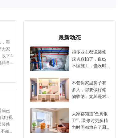
最新动态
久，重
等大家
很多业主都说装修
以下4
踩坑踩怕了，自己
电箱各
不懂施工，也没时
如果很
间天天盯工地。大
类固
家尤其害怕在水电
段，凌
不管你家里房子有
隐蔽工程阶段被
确分类
多大，都要做好储
坑，毕竟万一出事
，防跳
物收纳，尤其是对
返工成本太高，难
，都用C
中小户型来说更是
度也很大。所以，
会发现
刚需，是必须要做
通病已
小爱建议大家装修
大家都知道“金厨银
，也影
好的规划。在装修
代电视
时盯紧水电施工的5
卫”，装修时更多精
线紧密
时很多不起眼的空
家装修
个细节，不仅要面
力时间都放在了厨
上，确
间容易被忽略浪
。不如
上过得去，细节到
房卫生间。其实阳
家做了
费，特别是定制家
且，贴