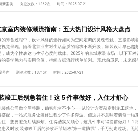
翻新案例
浏览次数：1362次
时间：2025-07-21
安全。翻新时需请专业电工全面检测原有线路，根据现代家庭用电需求更
意变更位置。居民楼的下水管道、烟道均为统一设计，擅自改动会导致排
管，重新规范布线。强电、弱电需分开敷设，水管接口做好密封处理，确
倒灌等问题，甚至引发管道堵塞、楼下渗水，进而与邻居产生纠纷。若需
满足家电使用负荷，又能避免短路、漏水等安全事故，从源头保障家居安全。
过调整内部布局、更换设备实现，而非改变原有位置。 五、拆改后必须做基
造，解决返味堵塞难题 老房下水管长期使用后易出现老化、锈蚀，导
5 北京室内装修潮流指南：五大热门设计风格大盘点
查墙体、地
畅、漏水或返味等问题。改造时需先与物业、邻居沟通征得同意，更换耐
现开裂、空鼓，管道接口是否密封，电路连接是否规范等。尤其是大面积
高的新下水管线。针对厨房、卫生间等用水频繁区域，可增加存水弯设计
修的筹备过程中，设计风格的选择如同为空间定调的灵魂笔触，直接影响
确认基层结构稳定、无安全隐患后再进入下一施工环节，避免因基层问题
同时清理原有管道内的淤积杂物，确保排水通畅，彻底摆脱返味、堵塞、
与视觉呈现。随着北京业主对生活品质的追求不断升级，家装设计早已超
、墙面渗水等连锁反应。 北京老房改造需兼顾安全、实用与合规性，
水是老房翻新的“隐形生命线”，
足，成为个性表达与生活态度的载体。2025年的京城家装市场，以下五种
事项直接关系改造质量与居住安全。建议选择经验丰富的本地装修公司，
因原始防水材料老化或施工不规范，存在渗漏风险。翻新时需对厨房、卫
美学魅力与实用价值，持续占据流行榜单前列。 现代前卫风：未来感与艺术
改造方案，全程把控施工细节。通过科学规划与规范施工，既能规避改造
点区域的墙地面进行防水重做：先铲除原有破损防水层，基层处理平整后
认知，用夸
房焕发新活力，提升居住舒适度与生活品质。
没号声
浏览次数：1371次
时间：2025-07-21
料，横竖交叉多遍施工确保覆盖全面，防水干透后做闭水试验，确认无渗
张力的视觉语言诠释个性。这种风格在材质甄选上极为考究，常选用高质
，避免后期漏水影响邻里关系。 重点四：暖气系统优化改造，兼顾实用
智能家居技术深度融合，配合光影艺术的精妙运用，通过明暗交错的层次
出如同艺术展厅般的高级质感，成为年轻精英群体彰显品味的首选。 现代简约
检查阀门密封性，更换老化暖气片，安装时做好接口密封防止漏水；若选
以"简约而不简单"为核心的现代简约风，在2025年依旧热度不
装竣工后别急着住！这 5 件事做好，入住才舒心
美观度，需提前规划管道走向，在墙面精准开槽后敷设管道，完成后做好
繁复冗余的装饰造型，吊顶与背景墙设计回归极简本质，大面积的留白为
确保暖气系统散热高效、运行安全，同时与整体装修风格协调统一。 重点五：
。这种风格将实用性与美学价值完美平衡，没有奢华堆砌却暗藏设计巧思
包装修公司做全屋整装，确实能省不少心——从设计方案敲定到施工落地，
 厨房和卫生间是家庭使用频率最高的区域，老房厨卫的橱
落剪裁与色彩的克制搭配，营造出兼具文艺气息与现代时尚感的居住氛围
装搭配，一站式服务让装修过程少了许多奔波。但这并不意味着装修一结
易出现老化损坏。翻新时可根据需求更换环保耐用的整体橱柜、节能灶具
承载文化底蕴的热门之选，新中式
住，想要避免后续麻烦、住得踏实又顺心，这几件事可得提前做好！ 1.细致验
升厨房操作便利性；卫生间则建议更换节水马桶、恒温淋浴等新型洁具，
城家装市场始终占据一席之地。它打破传统中式的等级桎梏，将明清家具
堪称“第一道防线”，千万别走过场。无论是墙
计，增加壁挂置物架、镜柜等实用设施，让厨卫在保持整洁的同时，功能
代设计的舒适理念创造性融合。设计师从传统园林、书画、榫卯工艺中汲
整、瓷砖有无空鼓，还是水电线路是否通畅、门窗闭合是否严密，都要逐