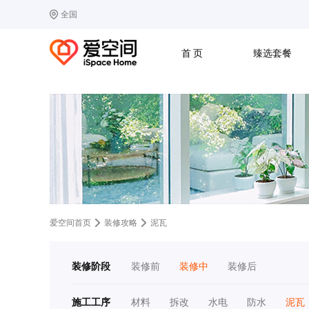
全国
选择城市
热门城市：
北
首 页
臻选套餐
B
北京
C
成都
G
广州
其他城市
J
济南
收房
设计
预算
合同
L
廊坊
S
上海
T
天津
太原
W
武汉
Z
郑州
爱空间首页
装修攻略
泥瓦
装修阶段
装修前
装修中
装修后
施工工序
材料
拆改
水电
防水
泥瓦