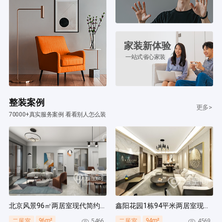
家装新体验
一站式省心家装
整装案例
更多>
70000+真实服务案例 看看别人怎么装
北京风景96㎡两居室现代简约风装修案例
鑫阳花园1栋94平米两居室现代简约风装修案例
96m²
94m²
5466
4569
二居室
二居室