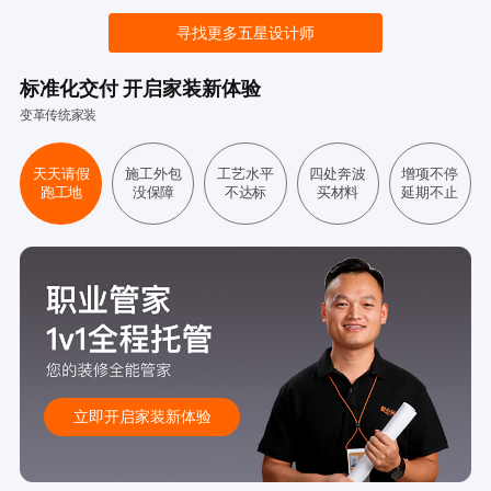
寻找更多五星设计师
标准化交付 开启家装新体验
变革传统家装
天天请假
施工外包
工艺水平
四处奔波
增项不停
跑工地
没保障
不达标
买材料
延期不止
立即开启家装新体验