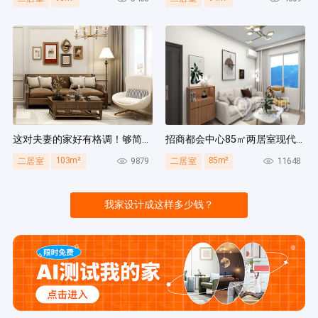
这对夫妻的家好有格调！够简洁还复古，好打扫卫生太贴心~
招商都会中心85㎡两居室现代简约风装修案例
103m²
85m²
9879
11648
二居室
二居室
我家设计成这样多少钱？