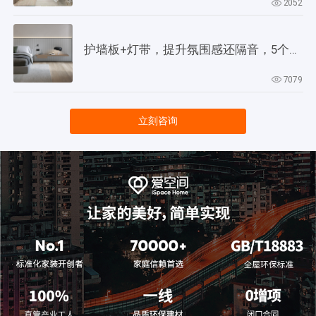
2052
护墙板+灯带，提升氛围感还隔音，5个灵感供参考！
7079
立刻咨询