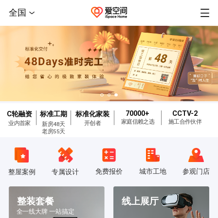
全国
70000+
CCTV-2
C轮融资
标准工期
标准化家装
家庭信赖之选
施工合作伙伴
业内首家
开创者
新房48天
老房55天
免费报价
城市工地
参观门店
整屋案例
专属设计
整装套餐
线上展厅
全一线大牌 一站搞定