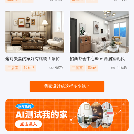
这对夫妻的家好有格调！够简洁还复古，好打扫卫生太贴心~
招商都会中心85㎡两居室现代简约风装修案例
103m²
85m²
9879
11648
二居室
二居室
我家设计成这样多少钱？