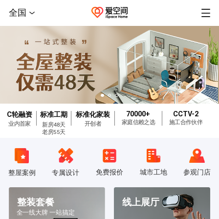
全国
70000+
CCTV-2
C轮融资
标准工期
标准化家装
家庭信赖之选
施工合作伙伴
业内首家
开创者
新房48天
老房55天
免费报价
城市工地
参观门店
整屋案例
专属设计
整装套餐
线上展厅
全一线大牌 一站搞定