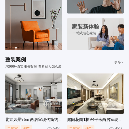
家装新体验
一站式省心家装
整装案例
更多>
70000+真实服务案例 看看别人怎么装
北京风景96㎡两居室现代简约风装修案例
鑫阳花园1栋94平米两居室现代简约风装修案例
96m²
94m²
5466
4569
二居室
二居室