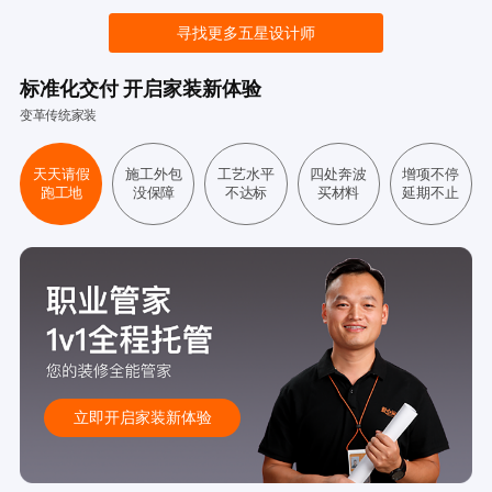
寻找更多五星设计师
标准化交付 开启家装新体验
变革传统家装
天天请假
施工外包
工艺水平
四处奔波
增项不停
跑工地
没保障
不达标
买材料
延期不止
立即开启家装新体验