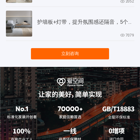
2052
护墙板+灯带，提升氛围感还隔音，5个灵感供参考！
7079
立刻咨询