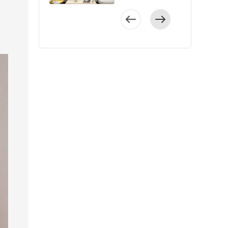
师以现代简约风格
变化导致的漏水概
增加家务难度。
区域得到放大化，
段使用。 解决需求
有独特的北欧设计
洁打扫不会显得厚
以将通顶定制柜做
师将原本的厨房改
为主调，家具造型
率，更加牢固结
5、考虑采光和照明
室内视野更加开
的亮点👇1、厨房通
感，经过与业主的
重，不占卫生间空
斜切处理，一般都
为次卧，在原本的
简约，装饰也不
实。当然，还有一
调节室内光线阳台
阔。 客厅无主
过移门，做出了更
沟通，设计师以“清
间。 6、卧室衣柜
是做45度斜切。这
餐客厅中设计了一
多。 为了让空
点就是这种工艺美
也许不是我们常待
灯设计，墙面与家
加实用，储物能力
新生活”为设计理
做可储物的侧边柜
样既能保证柜体连
个开放式厨房，母
间得以更好地展现
观度更高。但是这
的空间，但做好细
具形成黑白关系，
强的“U”型厨房，并
念，硬装满足简约
之前小爱建议大家
贯，有足够储物空
女俩住两居室很合
和利用，设计师以
种工艺施工难度
节考量，更能提升
呈现出空间层次，
且利用墙壁空间打
自然的北欧特点，
玄关柜可以做一体
间，也不影响视线
适； 2、原卫生间
“简约克制”为设计理
高，对工人的手艺
居住幸福感。尤其
临窗处设计收纳展
造了满墙吊柜和地
同时加入了精致温
设计，然后留出侧
和活动动线。小爱
面积非常有限，设
念，让多处鸡肋的
要求也高，要足够
要注意照明和采
示柜，彰显业主对
柜，柜体多，容量
馨的北欧装饰。
边柜做书柜、清洁
建议： 为了丰富家
计师将面积进行扩
空间得以利用，变
的经验和耐心细
光，调节或弥补室
生活的追求。
大。2、把卫生间的
整个房屋中布艺
工具收纳区或者绿
里储物空间，让收
展，在更大的区域
废为宝。 户型
心。 小爱建议：水
内的光线。小爱建
餐厅采用对称的布
洗漱区域规划到了
和原木材料使用较
植区。卧室的衣柜
纳量更大，我们通
里进行了干湿分
各功能区域分配紧
电施工是装修中先
议：①阳台可以选
局手法，餐桌椅格
卫生间门外，外移
多，给人一种自然
其实也可以留出侧
常都会在方案设计
离，实用美观；
凑，全屋几乎没有
进行的工序，是基
择电动蜂巢帘、百
调高雅，将时尚装
洗漱池后连通台面
舒适的北欧况味，
边柜，用来做次净
阶段就规划出足够
3、本案全屋定制的
零碎空间，客餐厅
础也是装修至关重
叶帘，可调节光
饰融入空间，打造
打造了家务区，高
配色方面也以浅色
衣区，或者分层规
柜体。小户型通过
储物空间，虽套内
空间可变性强，可
要的环节。在水电
线，简单百搭，保
出独具的用餐氛
低台设计，嵌入了
为主，整个空间都
划，做成可以储物
移门、拆改墙体等
面积在40㎡左右，
供重新自由分配。
施工中不仅要盯紧
护家具不褪色。②
围。 厨房空间
洗衣机。洗漱池也
能体现出业主的品
的摆件展示柜，包
方式实现，但是大
但收纳投影面积高
设计师将客厅
以上5个施工细节，
除了安装主灯，还
格局紧凑，白色橱
能当做洗衣盆，手
味。 户型整体
包收纳区等等。可
家要根据自己家的
达30.7㎡，安排合
与餐厅相互连接，
还要注意选择质量
可以装壁灯、筒灯
柜时尚又充满活
洗衣物更方便。 01
呈现出方正格局，
以结合洞洞板利用
实际需求来做，不
理，不显拥挤。 ▲
让空间变得更加通
过硬的水电材料，
或串灯，根据需要
力，L型的布局形成
客餐厅空间规划及
主卧与客餐厅共用
纵向空间，把容易
是柜子越多就越
原始结构图 ▲平面
透一体，米色背景
找专业的施工团
开不同灯，不刺眼
视觉张力，令烹饪
收纳：小户型的客
阳台，采光通风良
丢的小饰品等挂起
好。如果不需要那
布置图 设计亮点 玄
配以灰褐色家具，
队。如果有条件可
不费电还营造浪漫
变得更加轻松舒
餐厅整体空间有
好，入户厅面积宽
来收纳。 小爱提示
么多，打造太多柜
关 “门厅+小型衣帽
展示出现代风格的
以先考察施工团队
氛围。