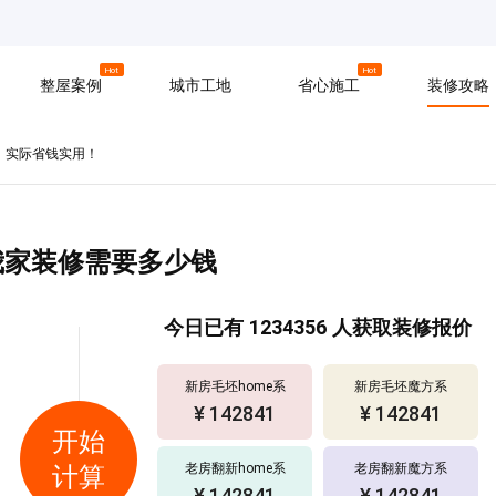
京
上海
广州
Hot
Hot
整屋案例
城市工地
省心施工
装修攻略
，实际省钱实用！
材料
拆改
水电
软装
入住
防水
泥瓦
木工
我家装修需要多少钱
今日已有
1234356
人获取装修报价
新房毛坯home系
新房毛坯魔方系
¥ 142841
¥ 142841
开始
老房翻新home系
老房翻新魔方系
计算
¥ 142841
¥ 142841