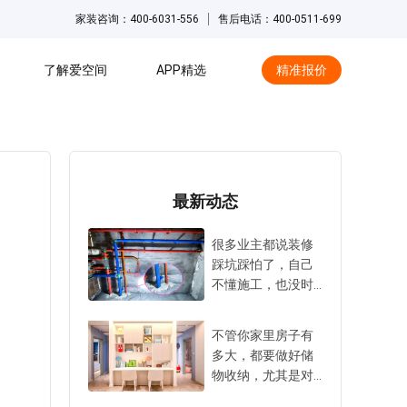
家装咨询：400-6031-556
售后电话：400-0511-699
了解爱空间
APP精选
精准报价
hot
最新动态
很多业主都说装修
踩坑踩怕了，自己
不懂施工，也没时
间天天盯工地。大
家尤其害怕在水电
不管你家里房子有
隐蔽工程阶段被
多大，都要做好储
坑，毕竟万一出事
物收纳，尤其是对
返工成本太高，难
中小户型来说更是
度也很大。所以，