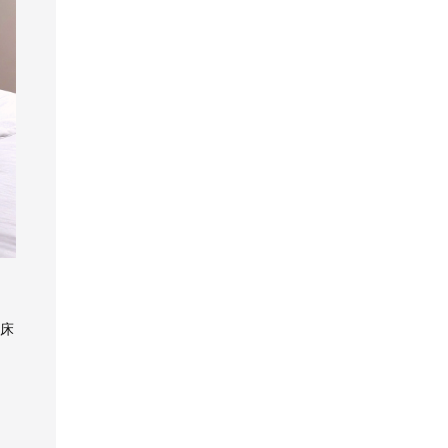
适。 主卧以浅
限，选择现代简约
敞，为宾客带来良
：中小户型装修除
子只会花更多钱，
间” 走廊式的门厅，
大气。 厨房中
的工地，实地考察
色为基调，暖色家
风格更加实用。进
好的第一印象。
了注意格局和动线
所以要适度打造，
一侧是一个顶天立
收纳空间充沛，白
细节再决定装修方
具装饰营造出温润
门的位置做了矮鞋
浅蓝色的背景
规划，还要特别留
合理利用。
地鞋柜，可以收纳
色吊柜与咖色底柜
案。
高贵的现代气质，
柜和挂衣区，连通
墙，包裹着简约温
心做好储物收纳，
超多衣物，另一侧
柜面干净，塑造出
背景挂画不失温馨
电视柜一体化设
馨的北欧家具，三
尤其是要利用好经
有一个自带一圈灯
洁净质感，整个空
与美感。 书房
计，视觉上更加和
幅装饰画形成视觉
常容易忽略的空
带的超大换衣镜，
间美观性和实用性
空间格调开阔，书
谐。电视柜做了悬
的延伸，暖色抱枕
间。当然，这些设
不仅可以在出门前
兼具。 主卧
柜造型层次分明，
空设计，三个大抽
营造出温馨的客厅
计都是在装修前期
再确认一遍自己的
中，米色与灰色相
满足了补充了空间
屉，储物量大，开
氛围。 电视墙
方案讨论时就要确
妆容和穿搭，而且
互融合，不同材质
的收纳需求，书桌
关方便。下方做了
避免了复杂的设
定下来，所以一定
在视觉上也显得空
之间的搭配组合让
新潮时尚，格调满
灯带，更有氛围
计，挂式电视机打
要找靠谱的设计师
间更开阔、更大
整个空间更具条理
满。 白色空间
感。设计考量：客
造出视觉焦点，木
沟通，在图纸上体
气。 客餐厨 “多功
性，绿植和装饰画
中加入木质家具，
餐厅既然很小，就
质地柜造型简单，
现出来哦~
能一体化” 这个空间
增添了温馨气息。
彰显出一种高品质
更要做多功能的规
收纳功能强大。
承载了会客、就
次卧背景设计
的生活格调，洗衣
划，比如茶几承担
设计师合并了餐
餐、做饭、日常休
为嵌入式收纳柜，
床
机放在洗手间中，
了餐桌的功能，沙
厅和入户区，呈现
闲等等多个功能。
通过大面积的暖灰
缩短了生活动线。
发替代了部分餐
出进门即厅的格
原本的厨房改成了
色调呈现出干净纯
椅。并且，为了采
局，巧妙的化解了
现在的次卧，设计
粹的立面情绪，家
光和通风，也为了
原始餐厅面积不大
师在原本客餐厅的
具触感舒适，充满
美观度。窗户边摆
的硬伤。 厨房
位置设计了一个开
休闲意趣。 卫
放了与窗台同高度
将橱柜布置为L型，