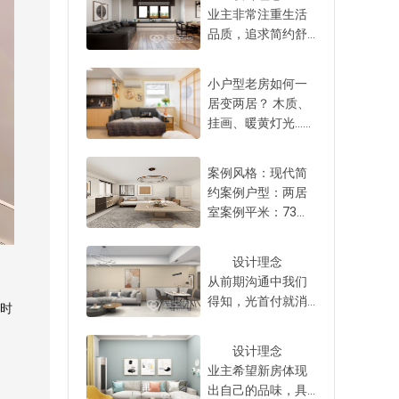
当然800库的大凹位
线头留直，容易在
磕碰。 4、规划储
业主非常注重生活
下抽拉，不用单独
也可以在厨房或者
后续刷墙或贴砖时
物空间 采用一体设
品质，追求简约舒
买纸巾收纳盒，一
其他空间，放大双
拉断。一般灯头线
计装修阳台不能忽
适的生活方式，既
个镜柜完美放下所
开门冰箱或者其他
都要预留50cm，流
略储物空间的规
要低调，又要优
有洗漱用品，隐形
物品都可以。 4、
小户型老房如何一
出来的长度卷成弹
划，如果定制阳台
雅，设计师以温馨
美观，整整齐齐。
连通设计做一字型
居变两居？ 木质、
簧状，方便后续灯
柜，建议做通顶一
舒适为设计理念，
5、淋浴和马桶区做
贯通满墙柜有的家
挂画、暖黄灯光...打
具安装。 5、水管
体设计，将洗衣
利用低饱和色系打
半墙搁板储物卫生
庭入户进来直接对
造治愈日式风格；
接口做双眼皮工艺
机、洗手池嵌入，
造出远离喧嚣的宁
间湿区建议大家将
着客厅窗户，从玄
实用面积40㎡，2人
水管接口采用“双眼
上方和侧方设计吊
静氛围，与业主的
案例风格：现代简
马桶区和淋浴区进
关到客厅的墙面如
2猫同住如何极致收
皮”工艺，是形象化
柜和储物柜，完美
需求吻合。 全
约案例户型：两居
行分隔，不仅更好
果能全部利用起
纳？ 一起来看看本
的说法，指的是水
收纳洗衣液、衣架
屋以白色为基调，
室案例平米：73平
打扫卫生，水渍不
来，做一字型贯通
期带来的这套案例
管接口热熔后形成
等杂物。 如果阳台
多处运用黑白碰撞
所在城市：北京 屋
容易喷溅，中间的
设计的满墙柜，储
吧〜 北京·东坝东泽
双层均匀溢胶环，
只想做地柜，建议
设计，在木材、皮
主需求👇1、经常在
隔断可以做半墙设
物空间不仅更大，
园 房屋面积：61㎡
设计理念
看起来像“双眼皮”。
大家地柜多做几层
革、石材等材质搭
家做饭，厨房使用
计。半墙外侧靠近
视觉上还更整齐统
实用面积：40㎡ 房
从前期沟通中我们
这种工艺的主要优
抽屉，推拉款式更
配运用下，整体设
频繁，要尽可能丰
马桶的位置做搁
一。 不过，很多业
屋户型：2室1厅 常
得知，光首付就消
势是内外层材料紧
方便，收纳杂物也
计呈现出简雅、现
时
富厨房储物空间。
板，三层都可以放
主家入户的走廊宽
住人口：母女2人
耗了业主几乎全部
密结合，避免虚
容易。不建议做太
代的居住氛围。
2、希望对卫生间进
各类纸巾和卫生用
度有限，为了留出
是否有宠物：猫咪2
的积蓄，对装修希
焊，确保焊接处抗
多开放格口的柜
户型格局方正，
行深度改造，最好
设计理念
品，拿取方便也不
更合理的空间，从
只 装修风格：日式
望我们从简，基于
压强度更高，降低
体，尤其是北方城
客餐衔接增加了公
能干湿分离，方便
业主希望新房体现
会潮湿。半墙上方
视觉和储物空间结
装修需求 1、原户
预算的考虑，设计
因材料收缩或温差
市，灰尘难清理，
共活动区域，活动
一家人早高峰时间
出自己的品味，具
用长虹玻璃，好清
合的角度考虑，可
型为一居室，设计