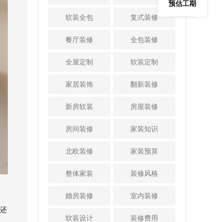
以，现在水电施工
和客厅，需要拆
预估工期
鸡精等调味品。推
物柜、钢琴区等等
阶段水管穿墙时会
墙，但必须是能拆
软装全包
复式装修
拉式的调料架用的
都很实用，但要记
使用套管保护。并
的非承重墙才可以
时候拉出来，不用
得留出至少60cm宽
且，穿墙水电线管
拆，不能破坏结构
餐厅装修
全包装修
时候推进高柜里完
的距离才够用。
孔洞要封堵严密，
安全。 还要注意防
美隐形。抽屉调料
2、厨房或其他房间
确保无缝稳定。
护安全，尤其是有
全屋定制
架宽度一般只需要
软装定制
都做U型规划我们都
3、强弱电布线注意
孩子的家庭，如果
高柜深度的一半，
知道考虑到厨房动
间距及包裹锡箔纸
安装护栏，高度不
这样外侧还能做开
家居装饰
翻新装修
线和储物空间，尽
电线布设之前我们
应低于1.1米，栏杆
放式的柜格，充分
量在装修时做U型规
多次强调过施工重
竖向间隙不能大于1
利用每一寸空间。
新房软装
划。这个设计其实
房屋装修
点，比如建议大家
1厘米，以防孩子侧
3、岛台下方做抽屉
也可以复用到其他
采用大弯工艺，更
身钻爬。 另外，阳
或者柜格开放式的
房间，U形规划后可
房间装修
家装知识
好抽线。今天还要
台安装插座或灯
厨房千万不要浪费
以充分利用到三面
再强调强弱电管线
饰，要注意用电安
了岛台下方空间。
墙体进行储物，收
北欧装修
家装预算
间距。当强弱电管
全，线路规划到产
建议大家岛台下方
纳量瞬间能翻倍。
线交叉或平行铺设
品选择都要确保质
做几层可以单手推
依托三面墙体打造
整体家装
装修风格
距离小于300mm
量。如果阳台做家
拉的抽屉，或者直
不同布局的柜体增
时，弱电管线要包
务区用，一定要做
接做开放格口。对
加储物空间，对于
婚房装修
室内装修
裹锡箔纸屏蔽，且
好防水，比如洗衣
于客餐一体设计的
小户型来说更是关
包裹长度不小于300
区墙面防水刷到1.2
还
家庭，岛台如果靠
键。 3、依托格局
软装设计
装修费用
mm。弱电之间的
米高，刷防水涂料