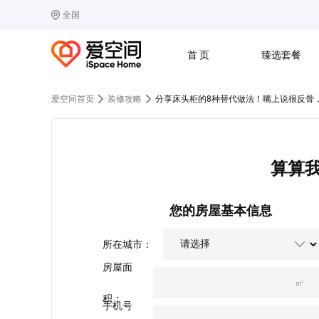
全国
选择城市
热门城市：
北
首 页
臻选套餐
B
北京
C
成都
爱空间首页
装修攻略
分享床头柜的8种替代做法！嘴上说很反骨
G
广州
其他城市
J
济南
收房
设计
预算
合同
L
廊坊
S
上海
算算
T
天津
太原
W
武汉
Z
郑州
您的房屋基本信息
所在城市：
房屋面
㎡
积：
手机号