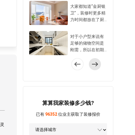
刚需，是必须要做
小爱建议大家装修
大家都知道“金厨银
好的规划。在装修
时盯紧水电施工的5
卫”，装修时更多精
时很多不起眼的空
个细节，不仅要面
力时间都放在了厨
间容易被忽略浪
上过得去，细节到
房卫生间。其实阳
费，特别是定制家
位才能避免损失，
台施工也是装修重
具做收纳时要提前
对于小户型来说有
住更久，更省心。
点，从功能空间规
设计。以下6个容易
足够的储物空间是
1、管线开槽平直且
划到颜值和舒适
被忽略的收纳区，
刚需，所以在初期
符合标准水电阶段
度，都需要在装修
利用好不仅美观隐
和设计师沟通装修
管线要注意开槽质
前就明确下来。小
形，还很方便使
方案时，就要问清
量，确保横平竖
爱建议阳台施工时
用。 1、利用柜门
自己家是否可以有
直，不能歪歪扭
注意以下5个关键
收纳轻体小物件厨
更多储物空间的规
扭，误差要精确到1
点，打造更舒适安
房的橱柜门、衣柜
划。不过，很多设
0mm之内。开槽还
全的阳台。 1、先
门等都可以用来收
计需要改动原户型
分单管开槽和双管
明确阳台功能再做
纳比较轻的小物
的格局，需要拆改
开槽，也有施工标
设计规划阳台空间
算算我家装修多少钱?
品。比如厨房柜门
一些墙体或者移动
准。根据水电施工
如何利用，要结合
可以利用洞洞板和
门体，尤其是以下4
规范，单管开槽宽
业主的使用需求，
已有
96352
位业主获取了装修报价
收纳盒，把家里囤
种设计，可以问问
度在25-30mm，双
年龄和兴趣爱好来
的洗碗刷、纸巾、
自己家是否可以改
灵
管开槽宽度50-60m
决定。如果阳台只
清洁刷等都挂在门
动，改动后可以多
m才算合格。并
打算晾晒衣服，那