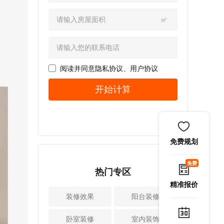
上。这些小物件统
增加哪些储物空
且，开槽不许切断
就需围绕如何布置
一收纳，拿取方
间。 1、过道从I型
钢筋，大家验收时
洗衣机、烘干机、
㎡
便，也不会干扰柜
改为II型很多家庭的
要格外关注。小爱
洗手池等规划。如
门开关。由于是洞
卧室或者书房等空
提示：墙面横向开
果想打造成花房，
洞板设计，挂在洞
间的门是开在墙角
槽时，承重墙开槽
需要养很多花草植
洞板的收纳盒还能
的，也就是说门后
宽度不能超过30c
物，就要考虑光照
随意调节位置。但
几乎没有空间做储
阅读并同意
隐私协议
、
用户协议
m，非承重墙不能
条件，防水排水
小爱要提醒大家不
物，直接浪费一整
超过50cm，一定要
等。还有很多业主
开始计算
要挂太重的物品，
墙的储物空间。所
保证结构安全。
家空间比较小，要
以免长期使用柜门
以，如果你的设计
2、水管穿墙必须套
打扫多功能阳台。
变形。 2、灶台侧
师可以帮你把门稍
管家庭装修水管穿
所以装修时要先和
边做隐藏式推拉调
微挪一点距离，将
墙都要做套管保
设计师沟通家人的
料架如果家里做了
门洞向中间改动60c
护，这是因为建筑
使用需求，然后再
免费规划
一体高柜，建议高
m（不能低于这个
会有沉降，很可能
进行空间规划，功
柜连通灶台的位置
宽度）就能让进门
会挤压管道，进而
能设计等。 2、做
免费
留出一个隐藏式的
的走道从I型变成II
热门专区
导致管道损伤。并
好安全防护，确保
推拉调料架。调料
型，利用墙面空间
且，管道也怕热胀
水电和结构等安全
精准报价
架做两层设计，高
做整体衣柜或储物
冷缩和墙体产生摩
很多家庭装修阳台
装修效果
阳台装修
矮搭配，可以放酱
柜。 小爱提示：改
擦，随着时间推移
时为了扩大空间或
油醋等高瓶大容量
动门体后不管是做
都会损伤水管。所
视野，想打通阳台
卧室装修
室内装饰
调料，也能放盐、
衣柜还是橱柜、储