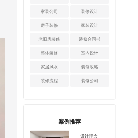
近沙发，做开放格
尽量做个800库800
间距保持200mm左
时要刷2-3遍。 3、
口放书籍或者其他
库其实就是要在室
家装公司
装修设计
右。（也有很多人
选择合适的阳台窗
物品，直接就能当
内做一个深度70-80
会说现在网线有屏
户 注意密封性封闭
作沙发的边几储物
厘米的大凹位空
房子装修
家装设计
蔽设计，不用包裹
式的阳台选择断桥
区。 4、洗漱池镜
间。一般入户玄关
锡箔纸，小爱建议
铝窗户性价比更
柜下暗藏悬挂收纳
位置往往需要挂很
老旧房装修
大家根据具体设备
装修合同书
高，隔热、隔音性
区卫生间的收纳如
多更换的衣服，放
敏感性和环境决
能远优于普通铝合
果做不好，不仅凌
很多鞋靴饰品，或
定。） 4、电线不
整体装修
室内设计
金，壁厚建议在1.8
乱还有很多东西根
者是行李箱等，常
得裸露需加“安全帽”
mm以上。需要提
本放不下。建议中
将800库做这个位
相信大家一定见过
家居风水
醒大家的是，窗户
装修攻略
小户型装修时尽量
置。 所以，如果设
接电线的黑胶布，
必须使用中空钢化
干湿分离，洗脸池
计师可以在入户处
那都是传统做法，
玻璃才能保温降
装修流程
装修公司
做镜柜和浴室柜，
规划出一个800库的
不够安全更不美
噪。临街或朝西的
镜柜不要只用普通
空间就非常便利，
观。而现在接线都
房间有阳光暴晒的
柜体划分，可以在
实用性很强，方便
采用螺旋式接线
空间，可选三层中
镜柜下留出悬挂收
业主就近拿取物
帽，给电线加个“安
空或Low-E玻璃。
纳区。 比如电动牙
品。更重要的是这
全帽”，阻燃绝缘还
小爱提示：窗户做
刷充电区域，牙膏
个800的储物量非常
美观。另外，电线
案例推荐
平开窗密封性、隔
牙刷位置，还可以
大，可以满墙做搁
还要打弯多留出一
音性更好，注意内
在镜柜下开一个小
板或者定制设计。
部分，因为如果电
开时的棱角，以防
设计理念
孔，纸巾放进去朝